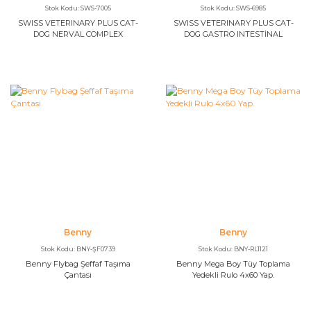
Stok Kodu: SWS-7005
Stok Kodu: SWS-6985
SWISS VETERINARY PLUS CAT-
SWISS VETERINARY PLUS CAT-
DOG NERVAL COMPLEX
DOG GASTRO INTESTİNAL
SOLUTİON 100 ML
SOLUTİON 100 ML
Benny
Benny
Stok Kodu: BNY-ŞF0739
Stok Kodu: BNY-RL1121
Benny Flybag Şeffaf Taşıma
Benny Mega Boy Tüy Toplama
Çantası
Yedekli Rulo 4x60 Yap.