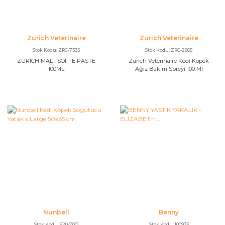
Zurich Veterinaire
Zurich Veterinaire
Stok Kodu: ZRC-7335
Stok Kodu: ZRC-2865
ZÜRİCH MALT SOFTE PASTE
Zurich Veterinaire Kedi Köpek
100ML
Ağız Bakım Spreyi 100 Ml
Nunbell
Benny
Stok Kodu: 620-7001
Stok Kodu: 100933