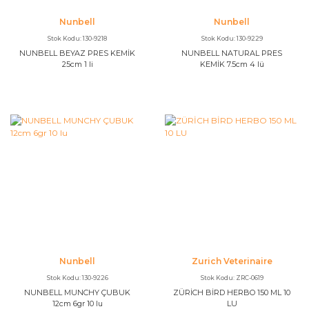
Nunbell
Nunbell
Stok Kodu: 130-9218
Stok Kodu: 130-9229
NUNBELL BEYAZ PRES KEMİK
NUNBELL NATURAL PRES
25cm 1 li
KEMİK 7.5cm 4 lü
Nunbell
Zurich Veterinaire
Stok Kodu: 130-9226
Stok Kodu: ZRC-0619
NUNBELL MUNCHY ÇUBUK
ZÜRİCH BİRD HERBO 150 ML 10
12cm 6gr 10 lu
LU