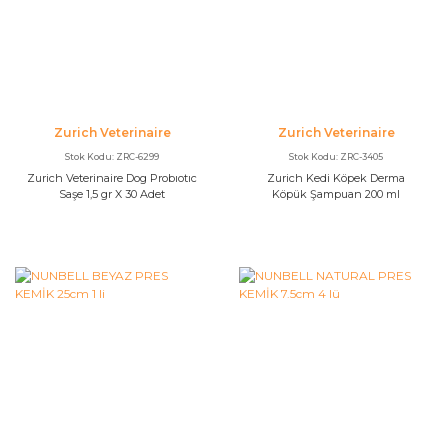
Zurich Veterinaire
Zurich Veterinaire
Stok Kodu: ZRC-6299
Stok Kodu: ZRC-3405
Zurich Veterinaire Dog Probıotıc
Zurich Kedi Köpek Derma
Saşe 1,5 gr X 30 Adet
Köpük Şampuan 200 ml