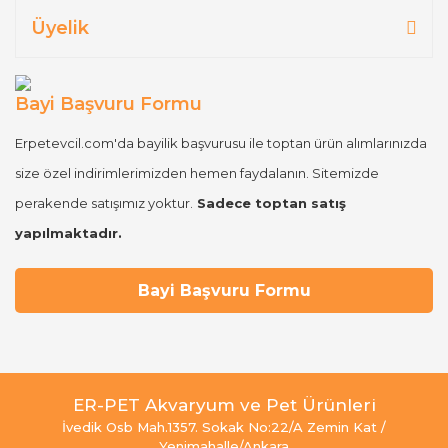
Üyelik
Bayi Başvuru Formu
Erpetevcil.com'da bayilik başvurusu ile toptan ürün alımlarınızda
size özel indirimlerimizden hemen faydalanın. Sitemizde
perakende satışımız yoktur.
Sadece toptan satış
yapılmaktadır.
Bayi Başvuru Formu
ER-PET Akvaryum ve Pet Ürünleri
İvedik Osb Mah.1357. Sokak No:22/A Zemin Kat /
Yenimahalle/Ankara