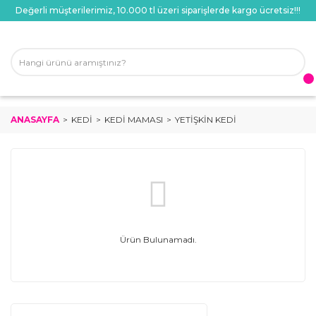
Değerli müşterilerimiz, 10.000 tl üzeri siparişlerde kargo ücretsiz!!!
ANASAYFA
KEDI
KEDI MAMASI
YETIŞKIN KEDI
Ürün Bulunamadı.