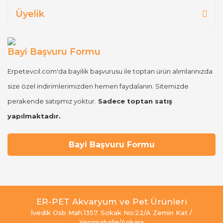
Üyelik
Bayi Başvuru Formu
Erpetevcil.com'da bayilik başvurusu ile toptan ürün alımlarınızda
size özel indirimlerimizden hemen faydalanın. Sitemizde
perakende satışımız yoktur.
Sadece toptan satış
yapılmaktadır.
Bayi Başvuru Formu
ER-PET Akvaryum ve Pet Ürünleri
İvedik Osb Mah.1357. Sokak No:22/A Zemin Kat /
Yenimahalle/Ankara