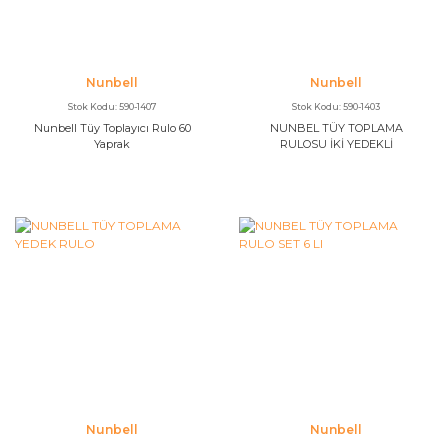
Yavruluklar
Dışkı Torbaları & Kürekler
Akvaryum Bakım ve Sağlık
Nunbell
Nunbell
Akvaryum UV Filtreler
Stok Kodu: 590-1407
Stok Kodu: 590-1403
Nunbell Tüy Toplayıcı Rulo 60
NUNBEL TÜY TOPLAMA
Yaprak
RULOSU İKİ YEDEKLİ
Yüzey Temizleyiciler
Nunbell
Nunbell