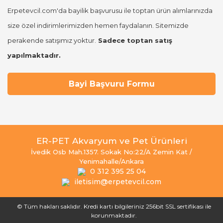
Erpetevcil.com'da bayilik başvurusu ile toptan ürün alımlarınızda
size özel indirimlerimizden hemen faydalanın. Sitemizde
perakende satışımız yoktur.
Sadece toptan satış
yapılmaktadır.
Bayi Başvuru Formu
ER-PET Akvaryum ve Pet Ürünleri
İvedik Osb Mah.1357. Sokak No:22/A Zemin Kat /
Yenimahalle/Ankara
0 312 395 25 04
iletisim@erpetevcil.com
© Tüm hakları saklıdır. Kredi kartı bilgileriniz 256bit SSL sertifikası ile
korunmaktadır.