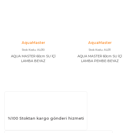
AquaMaster
AquaMaster
Stok Kodu: AL010
Stok Kodu: AL011
AQUA MASTER 60cm SU İÇİ
AQUA MASTER 60cm SU İÇİ
LAMBA BEYAZ
LAMBA PEMBE-BEYAZ
%100 Stoktan kargo gönderi hizmeti