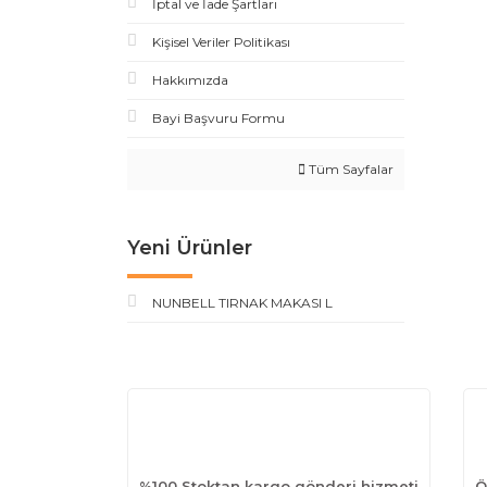
İptal ve İade Şartları
Kişisel Veriler Politikası
Hakkımızda
Bayi Başvuru Formu
Tüm Sayfalar
Yeni Ürünler
NUNBELL TIRNAK MAKASI L
%100 Stoktan kargo gönderi hizmeti
Ö