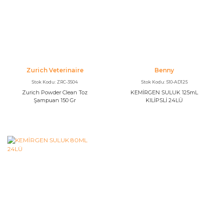
Zurich Veterinaire
Benny
Stok Kodu: ZRC-3504
Stok Kodu: 510-AD125
Zurich Powder Clean Toz
KEMİRGEN SULUK 125mL
Şampuan 150 Gr
KILİPSLİ 24LÜ