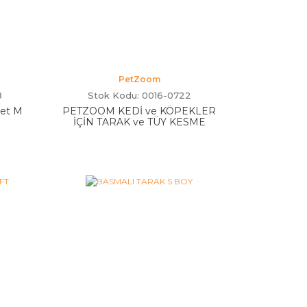
PetZoom
8
Stok Kodu: 0016-0722
Set M
PETZOOM KEDİ ve KÖPEKLER
İÇİN TARAK ve TÜY KESME
ALETİ