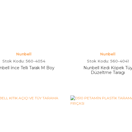
Nunbell
Nunbell
Stok Kodu: 560-4054
Stok Kodu: 560-4041
bell İnce Telli Tarak M Boy
Nunbell Kedi Köpek Tü
Düzeltme Taragı