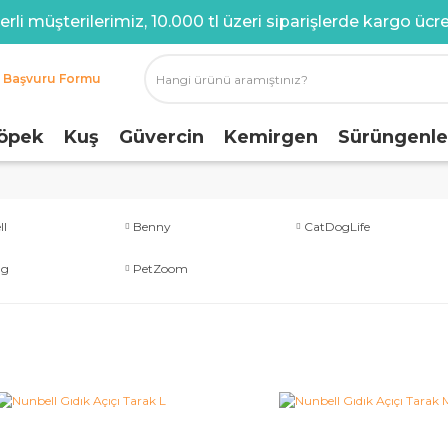
rli müşterilerimiz, 10.000 tl üzeri siparişlerde kargo ücret
i Başvuru Formu
öpek
Kuş
Güvercin
Kemirgen
Sürüngenle
ll
Benny
CatDogLife
ng
PetZoom