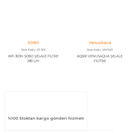
SOBO
VenusAqua
Stok Kodu: 211-303
Stok Kodu: VAF029
WP-303H SOBO ŞELALE FİLTRE
AQ500 VENUSAQUA ŞELALE
280 L/H
FİLİTRE
%100 Stoktan kargo gönderi hizmeti