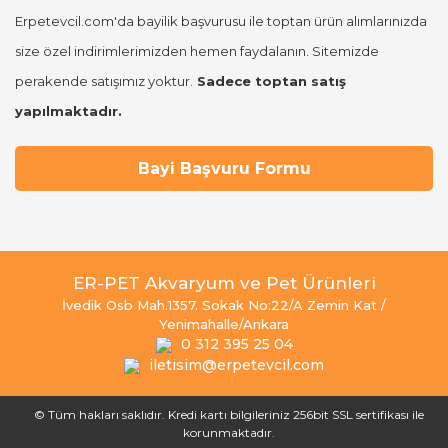
Erpetevcil.com'da bayilik başvurusu ile toptan ürün alımlarınızda
size özel indirimlerimizden hemen faydalanın. Sitemizde
perakende satışımız yoktur.
Sadece toptan satış
yapılmaktadır.
Bayi Başvuru Formu
ER-PET Akvaryum ve Pet Ürünleri
İvedik Osb Mah.1357. Sokak No:22/A Zemin Kat /
Yenimahalle/Ankara
0 312 395 25 04
iletisim@erpetevcil.com
© Tüm hakları saklıdır. Kredi kartı bilgileriniz 256bit SSL sertifikası ile
korunmaktadır.