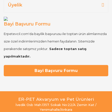
Üyelik
Bayi Başvuru Formu
Erpetevcil.com'da bayilik başvurusu ile toptan ürün alımlarınızda
size özel indirimlerimizden hemen faydalanın. Sitemizde
perakende satışımız yoktur.
Sadece toptan satış
yapılmaktadır.
Bayi Başvuru Formu
ER-PET Akvaryum ve Pet Ürünleri
İvedik Osb Mah.1357. Sokak No:22/A Zemin Kat /
Yenimahalle/Ankara