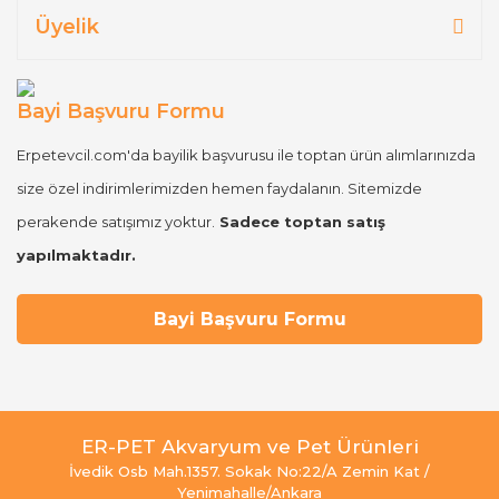
Üyelik
Bayi Başvuru Formu
Erpetevcil.com'da bayilik başvurusu ile toptan ürün alımlarınızda
size özel indirimlerimizden hemen faydalanın. Sitemizde
perakende satışımız yoktur.
Sadece toptan satış
yapılmaktadır.
Bayi Başvuru Formu
ER-PET Akvaryum ve Pet Ürünleri
İvedik Osb Mah.1357. Sokak No:22/A Zemin Kat /
Yenimahalle/Ankara