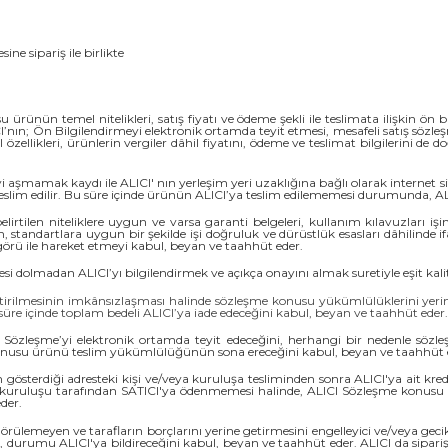
ine sipariş ile birlikte
 ürünün temel nitelikleri, satış fiyatı ve ödeme şekli ile teslimata ilişkin ön 
CI’nın; Ön Bilgilendirmeyi elektronik ortamda teyit etmesi, mesafeli satış söz
l özellikleri, ürünlerin vergiler dâhil fiyatını, ödeme ve teslimat bilgilerini d
şmamak kaydı ile ALICI' nın yerleşim yeri uzaklığına bağlı olarak internet site
 teslim edilir. Bu süre içinde ürünün ALICI’ya teslim edilememesi durumunda, AL
rtilen niteliklere uygun ve varsa garanti belgeleri, kullanım kılavuzları işin
standartlara uygun bir şekilde işi doğruluk ve dürüstlük esasları dâhilinde if
ngörü ile hareket etmeyi kabul, beyan ve taahhüt eder.
lmadan ALICI’yı bilgilendirmek ve açıkça onayını almak suretiyle eşit kalite v
tirilmesinin imkânsızlaşması halinde sözleşme konusu yükümlülüklerini yeri
k süre içinde toplam bedeli ALICI’ya iade edeceğini kabul, beyan ve taahhüt eder
 Sözleşme’yi elektronik ortamda teyit edeceğini, herhangi bir nedenle sö
e konusu ürünü teslim yükümlülüğünün sona ereceğini kabul, beyan ve taahhüt 
sterdiği adresteki kişi ve/veya kuruluşa tesliminden sonra ALICI'ya ait kredi
 kuruluşu tarafından SATICI'ya ödenmemesi halinde, ALICI Sözleşme konusu ür
der.
örülemeyen ve tarafların borçlarını yerine getirmesini engelleyici ve/veya gecik
e, durumu ALICI'ya bildireceğini kabul, beyan ve taahhüt eder. ALICI da sipari