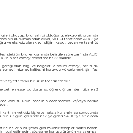
bilgileri okuyup, bilgi sahibi olduğunu, elektronik ortamda
leşmesinin kurulmasından evvel, SATICI tarafından ALICI' ya
e doğru ve eksiksiz olarak edindiğini kabul, beyan ve taahhüt
sindeki ön bilgiler kısmında belirtilen süre zarfında ALICI
ICI’nın sözleşmeyi feshetme hakkı saklıdır.
 gereği olan bilgi ve belgeler ile teslim etmeyi, her türlü
a etmeyi, hizmet kalitesini koruyup yükseltmeyi, işin ifası
e fiyatta farklı bir ürün tedarik edebilir.
ne getiremezse, bu durumu, öğrendiği tarihten itibaren 3
.
zleşme konusu ürün bedelinin ödenmemesi ve/veya banka
eder.
 kartının yetkisiz kişilerce haksız kullanılması sonucunda
ünü 3 gün içerisinde nakliye gideri SATICI’ya ait olacak
tirici hallerin oluşması gibi mücbir sebepler halleri nedeni
şin iptal edilmesini, sözleşme konusu ürünün varsa emsali