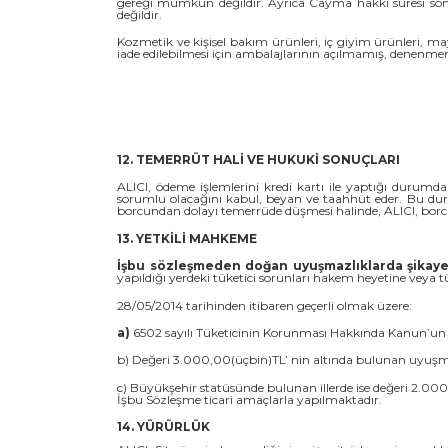
gereği mümkün değildir. Ayrıca Cayma hakkı süresi son
değildir.
Kozmetik ve kişisel bakım ürünleri, iç giyim ürünleri, may
iade edilebilmesi için ambalajlarının açılmamış, denenm
12. TEMERRÜT HALİ VE HUKUKİ SONUÇLARI
ALICI, ödeme işlemlerini kredi kartı ile yaptığı durumd
sorumlu olacağını kabul, beyan ve taahhüt eder. Bu durum
borcundan dolayı temerrüde düşmesi halinde, ALICI, borcu
13. YETKİLİ MAHKEME
İşbu sözleşmeden doğan uyuşmazlıklarda şikayet 
yapıldığı yerdeki tüketici sorunları hakem heyetine veya tü
28/05/2014 tarihinden itibaren geçerli olmak üzere:
a)
6502 sayılı Tüketicinin Korunması Hakkında Kanun’un 68
b) Değeri 3.000,00(üçbin)TL’ nin altında bulunan uyuşmaz
c) Büyükşehir statüsünde bulunan illerde ise değeri 2.000
İşbu Sözleşme ticari amaçlarla yapılmaktadır.
14. YÜRÜRLÜK