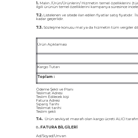
1.
Malın /Ürün/Ürünlerin/ Hizmetin temel özelliklerini (tü
ilgili ürünün temel özelliklerini kampanya süresince incele
7.2.
Listelenen ve sitede ilan edilen fiyatlar satış fiyatıdır.
kadar geçerlidir.
7.3.
Sözleşme konusu mal ya da hizmetin tüm vergiler dâhil
Ürün Açıklaması
Kargo Tutarı
Toplam :
Ödeme Şekli ve Planı
Teslimat Adresi
Teslim Edilecek kişi
Fatura Adresi
Sipariş Tarihi
Teslimat tarihi
Teslim şekli
7.4.
Ürün sevkiyat masrafı olan kargo ücreti ALICI tarafı
8
. FATURA BİLGİLERİ
Ad/Soyad/Unvan