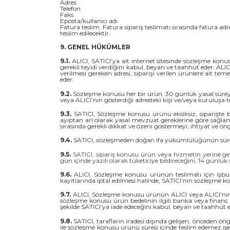
Adres
Telefon
Faks
Eposta/kullanıcı adı
Fatura teslim :Fatura sipariş teslimatı sırasında fatura adres
teslim edilecektir.
9. GENEL HÜKÜMLER
9.1.
ALICI, SATICI’ya ait internet sitesinde sözleşme konusu
gerekli teyidi verdiğini kabul, beyan ve taahhüt eder. ALI
verilmesi gereken adresi, siparişi verilen ürünlere ait teme
eder.
9.2.
Sözleşme konusu her bir ürün, 30 günlük yasal süreyi a
veya ALICI’nın gösterdiği adresteki kişi ve/veya kuruluşa
9.3.
SATICI, Sözleşme konusu ürünü eksiksiz, siparişte beli
ayıptan arî olarak yasal mevzuat gereklerine göre sağlam, 
sırasında gerekli dikkat ve özeni göstermeyi, ihtiyat ve ö
9.4.
SATICI, sözleşmeden doğan ifa yükümlülüğünün süresi do
9.5.
SATICI, sipariş konusu ürün veya hizmetin yerine ge
gün içinde yazılı olarak tüketiciye bildireceğini, 14 günlü
9.6.
ALICI, Sözleşme konusu ürünün teslimatı için işbu
kayıtlarında iptal edilmesi halinde, SATICI’nın sözleşm
9.7.
ALICI, Sözleşme konusu ürünün ALICI veya ALICI’nın gö
sözleşme konusu ürün bedelinin ilgili banka veya finans
şekilde SATICI’ya iade edeceğini kabul, beyan ve taahhüt e
9.8.
SATICI, tarafların iradesi dışında gelişen, önceden öng
ile sözleşme konusu ürünü süresi içinde teslim edemez is