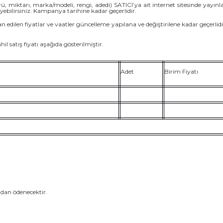
rü, miktarı, marka/modeli, rengi, adedi) SATICI’ya ait internet sitesinde yay
yebilirsiniz. Kampanya tarihine kadar geçerlidir.
 İlan edilen fiyatlar ve vaatler güncelleme yapılana ve değiştirilene kadar geçerlidir
 satış fiyatı aşağıda gösterilmiştir.
Adet
Birim Fiyatı
ndan ödenecektir.