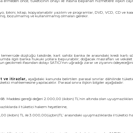
a ermeden önce, tüketicinin onayı ile ifasına başlanan hizmetlere ilişkin 
o, bikini, kitap, kopyalanabilir yazılım ve programlar, DVD, VCD, CD ve kasetle
emiş, bozulmamış ve kullanılmamış olmaları gerekir.
a temerrüde düştüğü takdirde, kart sahibi banka ile arasındaki kredi kartı s
da ilgili banka hukuki yollara başvurabilir; doğacak masrafları ve vekâlet ü
n gecikmeli ifasından dolayı SATICI’nın uğradığı zarar ve ziyanını ödeyeceğin
ve itirazlar,
aşağıdaki kanunda belirtilen parasal sınırlar dâhilinde tüket
ketici mahkemesine yapılacaktır. Parasal sınıra ilişkin bilgiler aşağıdadır:
. Maddesi gereği değeri 2.000,00 (ikibin) TL’nin altında olan uyuşmazlıklarda
lıklarda il tüketici hakem heyetlerine,
,00 (ikibin) TL ile 3.000,00(üçbin)TL’ arasındaki uyuşmazlıklarda il tüketici