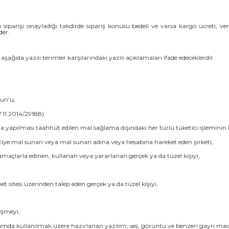
iparişi onayladığı takdirde sipariş konusu bedeli ve varsa kargo ücreti, ver
der.
da yazılı terimler karşılarındaki yazılı açıklamaları ifade edeceklerdir.
un’u,
.11.2014/29188)
a yapılması taahhüt edilen mal sağlama dışındaki her türlü tüketici işleminin
ticiye mal sunan veya mal sunan adına veya hesabına hareket eden şirketi,
amaçlarla edinen, kullanan veya yararlanan gerçek ya da tüzel kişiyi,
 sitesi üzerinden talep eden gerçek ya da tüzel kişiyi,
eşmeyi,
tamda kullanılmak üzere hazırlanan yazılım, ses, görüntü ve benzeri gayri madd