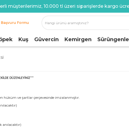
rli müşterilerimiz, 10.000 tl üzeri siparişlerde kargo ücret
i Başvuru Formu
öpek
Kuş
Güvercin
Kemirgen
Sürüngenle
SI
KİLDE DÜZENLEYİNİZ**
len hüküm ve şartlar çerçevesinde imzalanmıştır.
nılacaktır)
 anılacaktır)