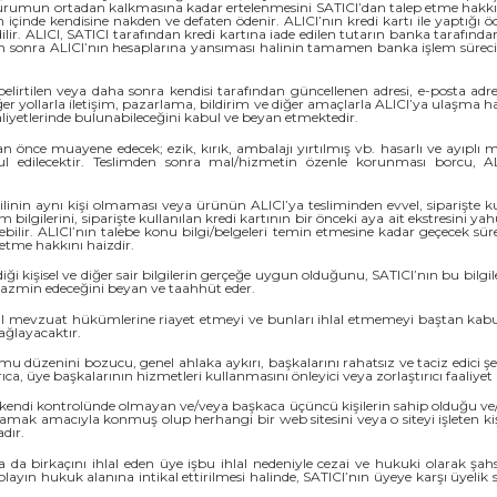
i durumun ortadan kalkmasına kadar ertelenmesini SATICI’dan talep etme hakkını
 içinde kendisine nakden ve defaten ödenir. ALICI’nın kredi kartı ile yaptığı öd
dilir. ALICI, SATICI tarafından kredi kartına iade edilen tutarın banka tarafınd
en sonra ALICI’nın hesaplarına yansıması halinin tamamen banka işlem süreci ile
irtilen veya daha sonra kendisi tarafından güncellenen adresi, e-posta adresi, 
er yollarla iletişim, pazarlama, bildirim ve diğer amaçlarla ALICI’ya ulaşma 
aaliyetlerinde bulunabileceğini kabul ve beyan etmektedir.
önce muayene edecek; ezik, kırık, ambalajı yırtılmış vb. hasarlı ve ayıplı m
 edilecektir. Teslimden sonra mal/hizmetin özenle korunması borcu, AL
ilinin aynı kişi olmaması veya ürünün ALICI’ya tesliminden evvel, siparişte kull
şim bilgilerini, siparişte kullanılan kredi kartının bir önceki aya ait ekstresini
debilir. ALICI’nın talebe konu bilgi/belgeleri temin etmesine kadar geçecek sü
 etme hakkını haizdir.
diği kişisel ve diğer sair bilgilerin gerçeğe uygun olduğunu, SATICI’nın bu bilgi
n tazmin edeceğini beyan ve taahhüt eder.
yasal mevzuat hükümlerine riayet etmeyi ve bunları ihlal etmemeyi baştan kab
ğlayacaktır.
kamu düzenini bozucu, genel ahlaka aykırı, başkalarını rahatsız ve taciz edici ş
, üye başkalarının hizmetleri kullanmasını önleyici veya zorlaştırıcı faaliyet
n kendi kontrolünde olmayan ve/veya başkaca üçüncü kişilerin sahip olduğu ve/v
ağlamak amacıyla konmuş olup herhangi bir web sitesini veya o siteyi işleten ki
dır.
 da birkaçını ihlal eden üye işbu ihlal nedeniyle cezai ve hukuki olarak şah
e, olayın hukuk alanına intikal ettirilmesi halinde, SATICI’nın üyeye karşı üy