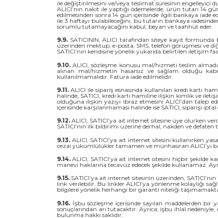
ile değiştirilmesini ve/veya teslimat süresinin engelleyic
ALICI’nın nakit ile yaptığı ödemelerde, ürün tutarı 14 gün
edilmesinden sonra 14 gün içerisinde ilgili bankaya iade e
ile 3 haftayı bulabileceğini, bu tutarın bankaya iadesind
sorumlu tutamayacağını kabul, beyan ve taahhüt eder.
9.9.
SATICININ, ALICI tarafından siteye kayıt formunda bel
üzerinden mektup, e-posta, SMS, telefon görüşmesi ve diğ
SATICI’nın kendisine yönelik yukarıda belirtilen iletişim f
9.10.
ALICI, sözleşme konusu mal/hizmeti teslim almadan 
alınan mal/hizmetin hasarsız ve sağlam olduğu kabul
kullanılmamalıdır. Fatura iade edilmelidir.
9.11.
ALICI ile sipariş esnasında kullanılan kredi kartı ham
halinde, SATICI, kredi kartı hamiline ilişkin kimlik ve ileti
olduğuna ilişkin yazıyı ibraz etmesini ALICI’dan talep e
içerisinde karşılanmaması halinde ise SATICI, siparişi iptal
9.12.
ALICI, SATICI’ya ait internet sitesine üye olurken ver
SATICI’nın ilk bildirimi üzerine derhal, nakden ve defate
9.13.
ALICI, SATICI’ya ait internet sitesini kullanırken 
cezai yükümlülükler tamamen ve münhasıran ALICI’yı ba
9.14.
ALICI, SATICI’ya ait internet sitesini hiçbir şekilde 
manevi haklarına tecavüz edecek şekilde kullanamaz. Ayrıca
9.15.
SATICI’ya ait internet sitesinin üzerinden, SATICI’nı
link verilebilir. Bu linkler ALICI’ya yönlenme kolaylığı s
bilgilere yönelik herhangi bir garanti niteliği taşımamakta
9.16.
İşbu sözleşme içerisinde sayılan maddelerden bir ya
sonuçlarından ari tutacaktır. Ayrıca; işbu ihlal nedeniyl
bulunma hakkı saklıdır.