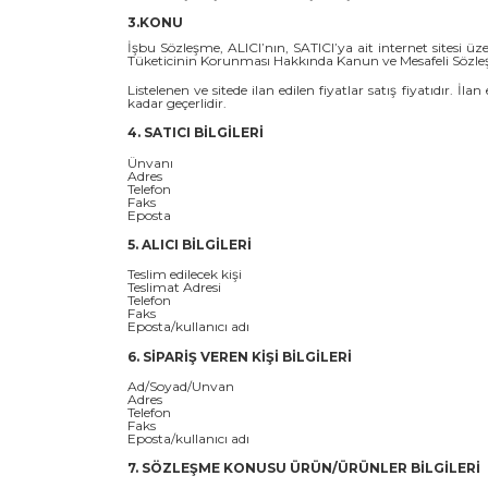
3.KONU
İşbu Sözleşme, ALICI’nın, SATICI’ya ait internet sitesi üzeri
Tüketicinin Korunması Hakkında Kanun ve Mesafeli Sözleş
Listelenen ve sitede ilan edilen fiyatlar satış fiyatıdır. İl
kadar geçerlidir.
4. SATICI BİLGİLERİ
Ünvanı
Adres
Telefon
Faks
Eposta
5. ALICI BİLGİLERİ
Teslim edilecek kişi
Teslimat Adresi
Telefon
Faks
Eposta/kullanıcı adı
6. SİPARİŞ VEREN KİŞİ BİLGİLERİ
Ad/Soyad/Unvan
Adres
Telefon
Faks
Eposta/kullanıcı adı
7. SÖZLEŞME KONUSU ÜRÜN/ÜRÜNLER BİLGİLERİ