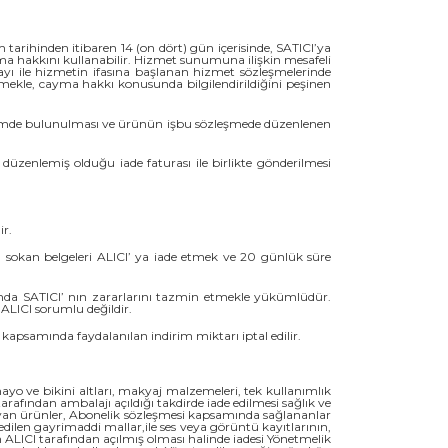
tarihinden itibaren 14 (on dört) gün içerisinde, SATICI’ya
ma hakkını kullanabilir. Hizmet sunumuna ilişkin mesafeli
ayı ile hizmetin ifasına başlanan hizmet sözleşmelerinde
ekle, cayma hakkı konusunda bilgilendirildiğini peşinen
ldirimde bulunulması ve ürünün işbu sözleşmede düzenlenen
düzenlemiş olduğu iade faturası ile birlikte gönderilmesi
ir.
a sokan belgeleri ALICI’ ya iade etmek ve 20 günlük süre
nda SATICI’ nın zararlarını tazmin etmekle yükümlüdür.
ALICI sorumlu değildir.
psamında faydalanılan indirim miktarı iptal edilir.
ayo ve bikini altları, makyaj malzemeleri, tek kullanımlık
rafından ambalajı açıldığı takdirde iade edilmesi sağlık ve
ayan ürünler, Abonelik sözleşmesi kapsamında sağlananlar
 edilen gayrimaddi mallar,ile ses veya görüntü kayıtlarının,
n ALICI tarafından açılmış olması halinde iadesi Yönetmelik