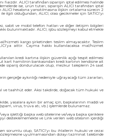
 haizdir. ALICI tarafından siparişin iptal edilmesi halinde
emelerde ise, ürün tutarı, siparişin ALICI tarafından iptal
an ALICI hesabına yansıtılmasına ilişkin ortalama sürecin 2
 ilgili olduğundan, ALICI, olası gecikmeler için SATICI’yı
sabit ve mobil telefon hatları ve diğer iletişim bilgileri
hakkı bulunmaktadır. ALICI, işbu sözleşmeyi kabul etmekle
al/hizmeti kargo şirketinden teslim almayacaktır. Teslim
ICI’ya aittir. Cayma hakkı kullanılacaksa mal/hizmet
anılan kredi kartına ilişkin güvenlik açığı tespit edilmesi
 yahut kart hamilinin bankasından kredi kartının kendisine ait
rede sipariş dondurulacak olup, mezkur taleplerin 24 saat
lerin gerçeğe aykırılığı nedeniyle uğrayacağı tüm zararları,
ul ve taahhüt eder. Aksi takdirde, doğacak tüm hukuki ve
ekilde, yasalara aykırı bir amaç için, başkalarının maddi ve
 (spam, virus, truva atı, vb.) işlemlerde bulunamaz.
eya işlettiği başka web sitelerine ve/veya başka içeriklere
şiyi desteklememekte ve Link verilen web sitesinin içerdiği
sen sorumlu olup, SATICI’yı bu ihlallerin hukuki ve cezai
elik sözleşmesine uyulmamasından dolayı tazminat talebinde