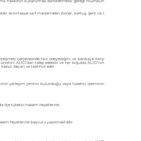
cayma hakkının kullanılması daYönetmelik gereği mümkün
r ile kırtasiye sarf malzemeleri (toner, kartuş, şerit vb.)
özleşmesi çerçevesinde faiz ödeyeceğini ve bankaya karşı
cretini ALICI’dan talep edebilir ve her koşulda ALICI’nın
i kabul, beyan ve taahhüt eder
icinin yerleşim yerinin bulunduğu veya tüketici işleminin
 ilçe tüketici hakem heyetlerine,
 hakem heyetlerine başvuru yapılmaktadır.