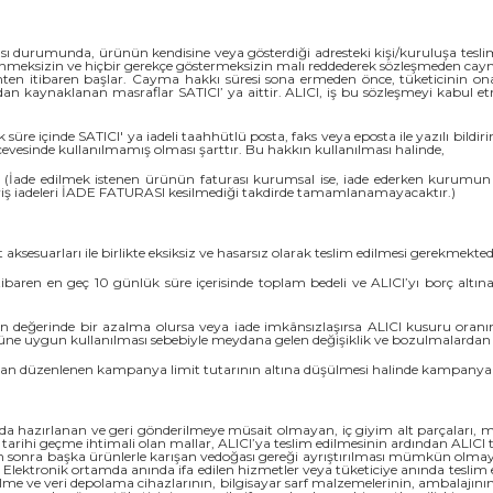
sı durumunda, ürünün kendisine veya gösterdiği adresteki kişi/kuruluşa teslim 
lenmeksizin ve hiçbir gerekçe göstermeksizin malı reddederek sözleşmeden cay
hten itibaren başlar. Cayma hakkı süresi sona ermeden önce, tüketicinin on
 kaynaklanan masraflar SATICI’ ya aittir. ALICI, iş bu sözleşmeyi kabul etm
süre içinde SATICI' ya iadeli taahhütlü posta, faks veya eposta ile yazılı bi
esinde kullanılmamış olması şarttır. Bu hakkın kullanılması halinde,
ı, (İade edilmek istenen ürünün faturası kurumsal ise, iade ederken kurumun 
riş iadeleri İADE FATURASI kesilmediği takdirde tamamlanamayacaktır.)
aksesuarları ile birlikte eksiksiz ve hasarsız olarak teslim edilmesi gerekmekted
baren en geç 10 günlük süre içerisinde toplam bedeli ve ALICI’yı borç altın
 değerinde bir azalma olursa veya iade imkânsızlaşırsa ALICI kusuru oranı
ne uygun kullanılması sebebiyle meydana gelen değişiklik ve bozulmalardan 
an düzenlenen kampanya limit tutarının altına düşülmesi halinde kampanya ka
sunda hazırlanan ve geri gönderilmeye müsait olmayan, iç giyim alt parçaları, m
rihi geçme ihtimali olan mallar, ALICI’ya teslim edilmesinin ardından ALICI ta
en sonra başka ürünlerle karışan vedoğası gereği ayrıştırılması mümkün olm
ar, Elektronik ortamda anında ifa edilen hizmetler veya tüketiciye anında teslim
ebilme ve veri depolama cihazlarının, bilgisayar sarf malzemelerinin, ambalajını