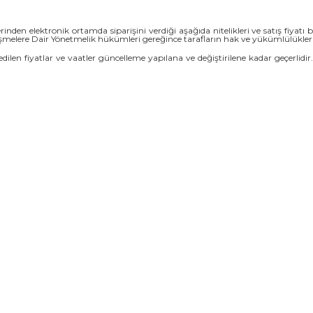
nden elektronik ortamda siparişini verdiği aşağıda nitelikleri ve satış fiyatı bel
melere Dair Yönetmelik hükümleri gereğince tarafların hak ve yükümlülükleri
an edilen fiyatlar ve vaatler güncelleme yapılana ve değiştirilene kadar geçerlidir.