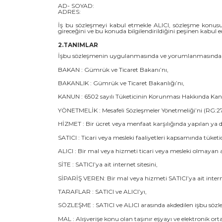
AD- SOYAD:
ADRES:
İş bu sözleşmeyi kabul etmekle ALICI, sözleşme konusu s
gireceğini ve bu konuda bilgilendirildiğini peşinen kabul e
2.TANIMLAR
İşbu sözleşmenin uygulanmasında ve yorumlanmasında aşağı
BAKAN : Gümrük ve Ticaret Bakanı’nı,
BAKANLIK : Gümrük ve Ticaret Bakanlığı’nı,
KANUN : 6502 sayılı Tüketicinin Korunması Hakkında Kan
YÖNETMELİK : Mesafeli Sözleşmeler Yönetmeliği’ni (RG:27
HİZMET : Bir ücret veya menfaat karşılığında yapılan ya d
SATICI : Ticari veya mesleki faaliyetleri kapsamında tüke
ALICI : Bir mal veya hizmeti ticari veya mesleki olmayan 
SİTE : SATICI’ya ait internet sitesini,
SİPARİŞ VEREN: Bir mal veya hizmeti SATICI’ya ait internet
TARAFLAR : SATICI ve ALICI’yı,
SÖZLEŞME : SATICI ve ALICI arasında akdedilen işbu sözl
MAL : Alışverişe konu olan taşınır eşyayı ve elektronik or