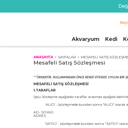
Değe
Bay
Akvaryum
Kedi
K
ANASAYFA
SAYFALAR
MESAFELI SATIŞ SÖZLEŞME
Mesafeli Satış Sözleşmesi
**ÖRNEKTİR. KULLANMADAN ÖNCE KENDİ SİTENİZE UYGUN BİR ŞE
MESAFELİ SATIŞ SÖZLEŞMESİ
1.TARAFLAR
İşbu Sözleşme aşağıdaki taraflar arasında aşağıda belirti
‘ALICI’ ; (sözleşmede bundan sonra "ALICI" olarak a
AD- SOYAD:
ADRES:
‘SATICI’ ; (sözleşmede bundan sonra "SATICI" olarak