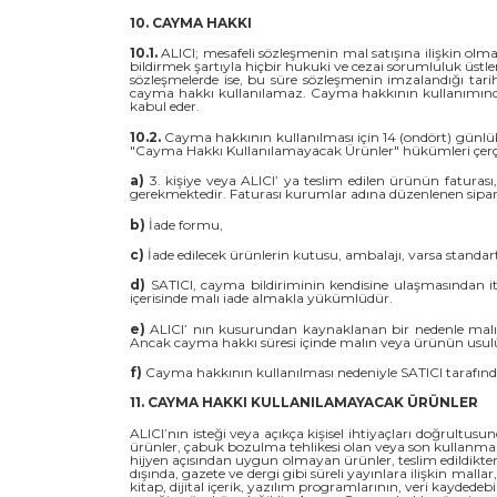
10. CAYMA HAKKI
10.1.
ALICI; mesafeli sözleşmenin mal satışına ilişkin olma
bildirmek şartıyla hiçbir hukuki ve cezai sorumluluk üst
sözleşmelerde ise, bu süre sözleşmenin imzalandığı tari
cayma hakkı kullanılamaz. Cayma hakkının kullanımından
kabul eder.
10.2.
Cayma hakkının kullanılması için 14 (ondört) günlük 
"Cayma Hakkı Kullanılamayacak Ürünler" hükümleri çerçev
a)
3. kişiye veya ALICI’ ya teslim edilen ürünün faturas
gerekmektedir. Faturası kurumlar adına düzenlenen sipa
b)
İade formu,
c)
İade edilecek ürünlerin kutusu, ambalajı, varsa standart 
d)
SATICI, cayma bildiriminin kendisine ulaşmasından iti
içerisinde malı iade almakla yükümlüdür.
e)
ALICI’ nın kusurundan kaynaklanan bir nedenle malın
Ancak cayma hakkı süresi içinde malın veya ürünün usulü
f)
Cayma hakkının kullanılması nedeniyle SATICI tarafınd
11. CAYMA HAKKI KULLANILAMAYACAK ÜRÜNLER
ALICI’nın isteği veya açıkça kişisel ihtiyaçları doğrultu
ürünler, çabuk bozulma tehlikesi olan veya son kullanma ta
hijyen açısından uygun olmayan ürünler, teslim edildikt
dışında, gazete ve dergi gibi süreli yayınlara ilişkin mall
kitap, dijital içerik, yazılım programlarının, veri kayded