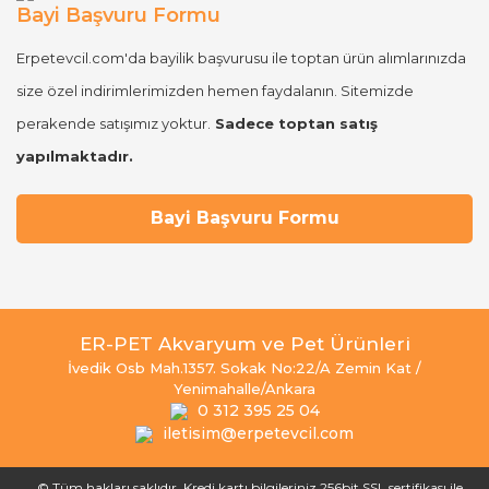
Bayi Başvuru Formu
Erpetevcil.com'da bayilik başvurusu ile toptan ürün alımlarınızda
size özel indirimlerimizden hemen faydalanın. Sitemizde
perakende satışımız yoktur.
Sadece toptan satış
yapılmaktadır.
Bayi Başvuru Formu
ER-PET Akvaryum ve Pet Ürünleri
İvedik Osb Mah.1357. Sokak No:22/A Zemin Kat /
Yenimahalle/Ankara
0 312 395 25 04
iletisim@erpetevcil.com
© Tüm hakları saklıdır. Kredi kartı bilgileriniz 256bit SSL sertifikası ile