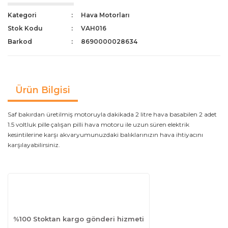
Kategori
Hava Motorları
Stok Kodu
VAH016
Barkod
8690000028634
Ürün Bilgisi
Saf bakırdan üretilmiş motoruyla dakikada 2 litre hava basabilen 2 adet
1.5 voltluk pille çalışan pilli hava motoru ile uzun süren elektrik
kesintilerine karşı akvaryumunuzdaki balıklarınızın hava ihtiyacını
karşılayabilirsiniz.
%100 Stoktan kargo gönderi hizmeti