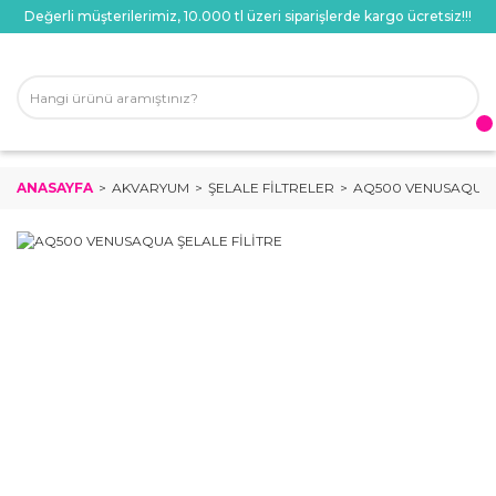
Değerli müşterilerimiz, 10.000 tl üzeri siparişlerde kargo ücretsiz!!!
ANASAYFA
AKVARYUM
ŞELALE FILTRELER
AQ500 VENUSAQUA Ş