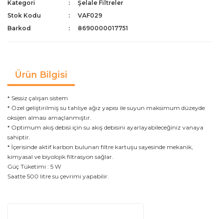
Kategori
Şelale Filtreler
Stok Kodu
VAF029
Barkod
8690000017751
Ürün Bilgisi
* Sessiz çalışan sistem
* Özel geliştirilmiş su tahliye ağız yapısı ile suyun maksimum düzeyde
oksijen alması amaçlanmıştır.
* Optimum akış debisi için su akış debisini ayarlayabileceğiniz vanaya
sahiptir.
* İçerisinde aktif karbon bulunan filtre kartuşu sayesinde mekanik,
kimyasal ve biyolojik filtrasyon sağlar.
Güç Tüketimi : 5 W
Saatte 500 litre su çevrimi yapabilir.