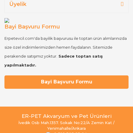
Üyelik
Bayi Başvuru Formu
Erpetevcil.com'da bayilik başvurusu ile toptan ürün alımlarınızda
size özel indirimlerimizden hemen faydalanın. Sitemizde
perakende satışımız yoktur.
Sadece toptan satış
yapılmaktadır.
Bayi Başvuru Formu
ER-PET Akvaryum ve Pet Ürünleri
İvedik Osb Mah.1357. Sokak No:22/A Zemin Kat /
Yenimahalle/Ankara