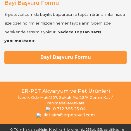
Bayi Başvuru Formu
Erpetevcil.com'da bayilik başvurusu ile toptan ürün alımlarınızda
size özel indirimlerimizden hemen faydalanın. Sitemizde
perakende satışımız yoktur.
Sadece toptan satış
yapılmaktadır.
Bayi Başvuru Formu
ER-PET Akvaryum ve Pet Ürünleri
İvedik Osb Mah.1357. Sokak No:22/A Zemin Kat /
Yenimahalle/Ankara
0 312 395 25 04
iletisim@erpetevcil.com
© Tüm hakları saklıdır. Kredi kartı bilgileriniz 256bit SSL sertifikası ile