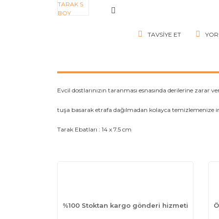
TAVSIYE ET
YOR
Evcil dostlarınızın taranması esnasında derilerine zarar v
tuşa basarak etrafa dağılmadan kolayca temizlemenize 
Tarak Ebatları : 14 x 7.5 cm
%100 Stoktan kargo gönderi hizmeti
Ö