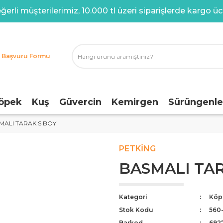
ğerli müşterilerimiz, 10.000 tl üzeri siparişlerde kargo ücr
i Başvuru Formu
öpek
Kuş
Güvercin
Kemirgen
Sürüngenle
MALI TARAK S BOY
PETKING
BASMALI TAR
Kategori
Köpe
Stok Kodu
560
Barkod
692