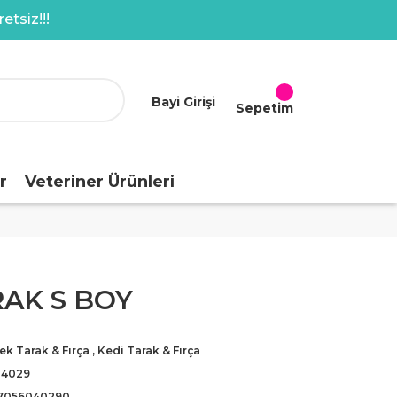
etsiz!!!
Bayi Girişi
Sepetim
r
Veteriner Ürünleri
AK S BOY
k Tarak & Fırça
,
Kedi Tarak & Fırça
-4029
7056040290