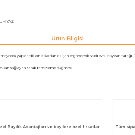
UM YAZ
Ürün Bilgisi
ermeyecek yapıda silikon kıllardan oluşan ergonomik saplı evcil hayvan tarağı. 
imkan sağlayan tarak temizleme düğmesi.
zel Bayilik Avantajları ve bayilere özel fırsatlar
Tüm sipar