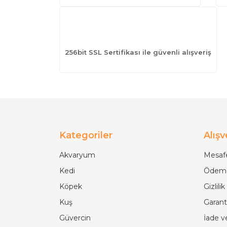
256bit SSL Sertifikası ile güvenli alışveriş
Kategoriler
Alışv
Akvaryum
Mesafe
Kedi
Ödeme
Köpek
Gizlili
Kuş
Garanti
Güvercin
İade v