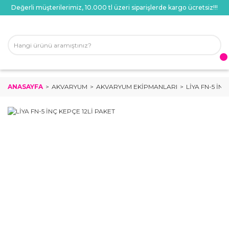
Değerli müşterilerimiz, 10.000 tl üzeri siparişlerde kargo ücretsiz!!!
ANASAYFA
AKVARYUM
AKVARYUM EKIPMANLARI
LİYA FN-5 İN