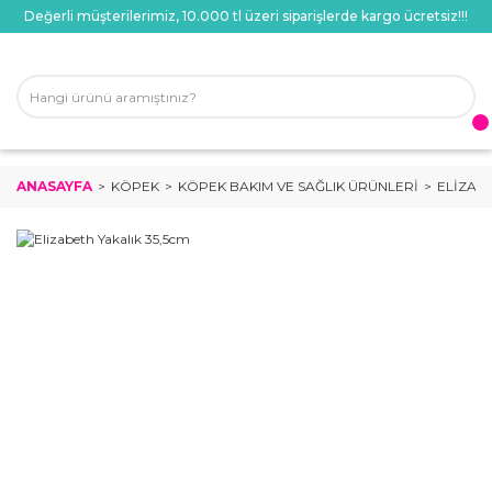
Değerli müşterilerimiz, 10.000 tl üzeri siparişlerde kargo ücretsiz!!!
ANASAYFA
KÖPEK
KÖPEK BAKIM VE SAĞLIK ÜRÜNLERI
ELIZABE