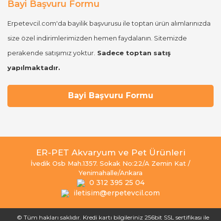
Bayi Başvuru Formu
Erpetevcil.com'da bayilik başvurusu ile toptan ürün alımlarınızda
size özel indirimlerimizden hemen faydalanın. Sitemizde
perakende satışımız yoktur.
Sadece toptan satış
yapılmaktadır.
Bayi Başvuru Formu
ER-PET Akvaryum ve Pet Ürünleri
İvedik Osb Mah.1357. Sokak No:22/A Zemin Kat /
Yenimahalle/Ankara
0 312 395 25 04
iletisim@erpetevcil.com
© Tüm hakları saklıdır. Kredi kartı bilgileriniz 256bit SSL sertifikası ile