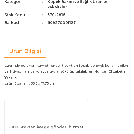
Kategori
Köpek Bakım ve Sağlık Ürünleri
,
Yakalıklar
Stok Kodu
570-2816
Barkod
609270001127
Ürün Bilgisi
Üzerinde bulunan kuvvetli cırt cırt bantları ile sabitlenerek kullanılabilen
ve ihtiyaç halinde kolayca tekrar sökülüp takılabilen Nunbell Elizabeth
Yakalık.
Ürün Ebatları : 35.5 x 17.75 cm
%100 Stoktan kargo gönderi hizmeti