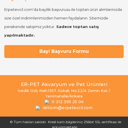
Erpetevcil.com'da bayilik başvurusu ile toptan ürün alımlarınızda
size özel indirimlerimizden hemen faydalanın. Sitemizde
perakende satışımız yoktur.
Sadece toptan satış
yapılmaktadır.
Bayi Başvuru Formu
ER-PET Akvaryum ve Pet Ürünleri
İvedik Osb Mah.1357. Sokak No:22/A Zemin Kat /
Yenimahalle/Ankara
0 312 395 25 04
iletisim@erpetevcil.com
© Tüm hakları saklıdır. Kredi kartı bilgileriniz 256bit SSL sertifikası ile
korunmaktadır.