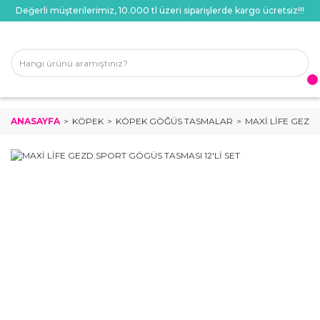
Değerli müşterilerimiz, 10.000 tl üzeri siparişlerde kargo ücretsiz!!!
ANASAYFA
KÖPEK
KÖPEK GÖĞÜS TASMALAR
MAXİ LİFE GEZD.