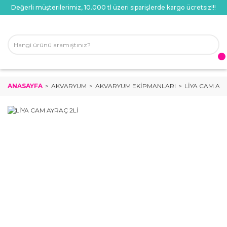
Değerli müşterilerimiz, 10.000 tl üzeri siparişlerde kargo ücretsiz!!!
ANASAYFA
AKVARYUM
AKVARYUM EKIPMANLARI
LİYA CAM AYR