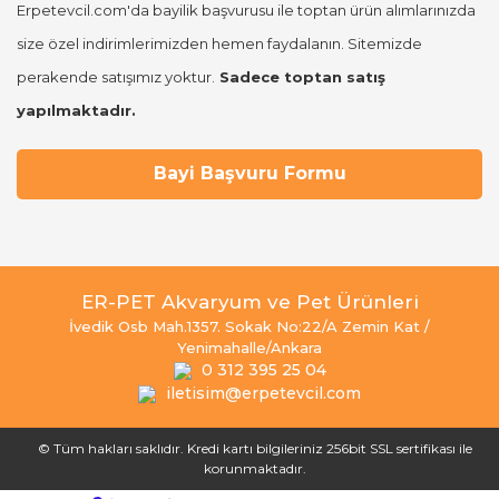
Erpetevcil.com'da bayilik başvurusu ile toptan ürün alımlarınızda
size özel indirimlerimizden hemen faydalanın. Sitemizde
perakende satışımız yoktur.
Sadece toptan satış
yapılmaktadır.
Bayi Başvuru Formu
ER-PET Akvaryum ve Pet Ürünleri
İvedik Osb Mah.1357. Sokak No:22/A Zemin Kat /
Yenimahalle/Ankara
0 312 395 25 04
iletisim@erpetevcil.com
© Tüm hakları saklıdır. Kredi kartı bilgileriniz 256bit SSL sertifikası ile
korunmaktadır.