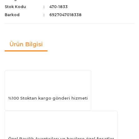
Stok Kodu
470-1833
Barkod
6927047018338
Ürün Bilgisi
%100 Stoktan kargo gönderi hizmeti
Özel Bayilik Avantajları ve bayilere özel fırsatlar