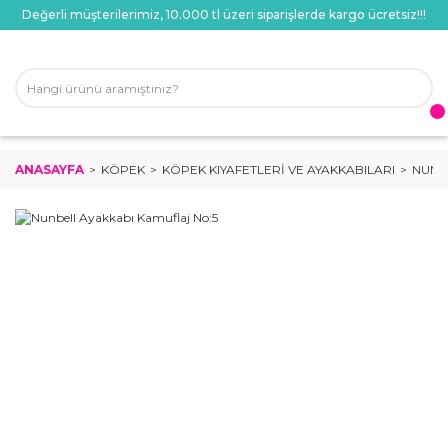
Değerli müşterilerimiz, 10.000 tl üzeri siparişlerde kargo ücretsiz!!!
ANASAYFA
KÖPEK
KÖPEK KIYAFETLERI VE AYAKKABILARI
NUNB