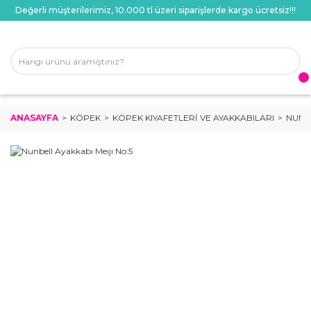
Değerli müşterilerimiz, 10.000 tl üzeri siparişlerde kargo ücretsiz!!!
ANASAYFA
KÖPEK
KÖPEK KIYAFETLERI VE AYAKKABILARI
NUNBE