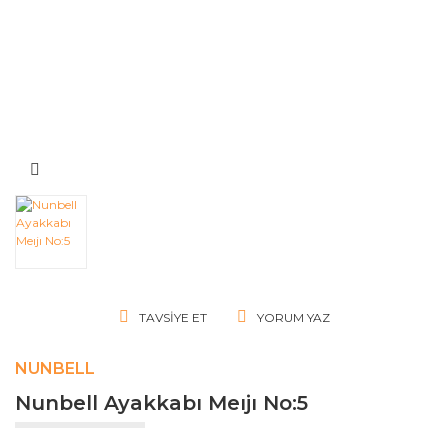
TAVSIYE ET
YORUM YAZ
NUNBELL
Nunbell Ayakkabı Meıjı No:5