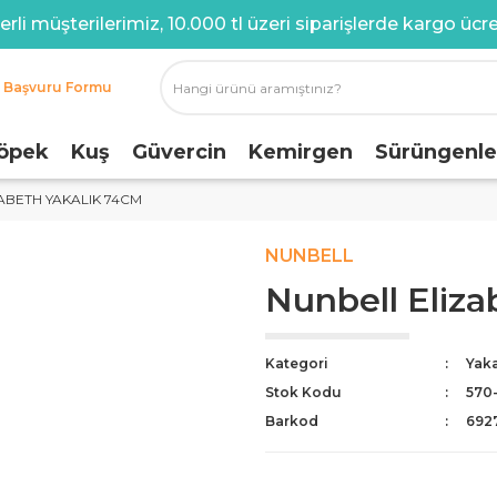
rli müşterilerimiz, 10.000 tl üzeri siparişlerde kargo ücret
i Başvuru Formu
öpek
Kuş
Güvercin
Kemirgen
Sürüngenle
ABETH YAKALIK 74CM
NUNBELL
Nunbell Eliza
Kategori
Yaka
Stok Kodu
570
Barkod
692