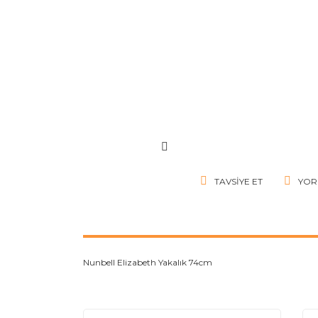
TAVSIYE ET
YOR
Nunbell Elizabeth Yakalık 74cm