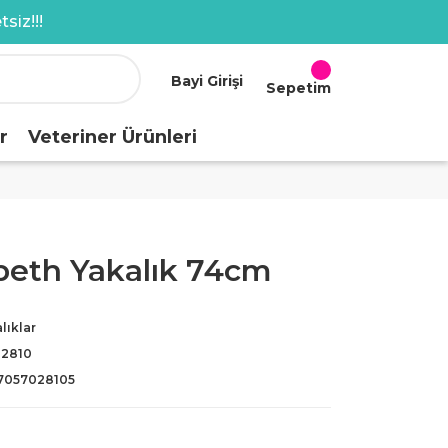
siz!!!
Bayi Girişi
Sepetim
r
Veteriner Ürünleri
beth Yakalık 74cm
lıklar
-2810
7057028105