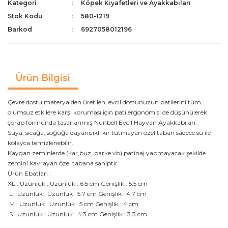
Kategori
Köpek Kıyafetleri ve Ayakkabıları
Stok Kodu
580-1219
Barkod
6927058012196
Ürün Bilgisi
Çevre dostu materyalden üretilen, evcil dostunuzun patilerini tüm
olumsuz etkilere karşı koruması için pati ergonomisi de düşünülerek
çorap formunda tasarlanmış Nunbell Evcil Hayvan Ayakkabıları.
Suya, sıcağa, soğuğa dayanuıklı kir tutmayan özel taban sadece su ile
kolayca temizlenebilir.
Kaygan zeminlerde (kar,buz, parke vb) patinaj yapmayacak şekilde
zemini kavrayan özel tabana sahiptir.
Ürün Ebatları :
XL : Uzunluk : Uzunluk : 6.5 cm Genişlik : 5.5 cm
L : Uzunluk : Uzunluk : 5.7 cm Genişlik : 4.7 cm
M : Uzunluk : Uzunluk : 5 cm Genişlik : 4 cm
S : Uzunluk : Uzunluk : 4.3 cm Genişlik : 3.3 cm