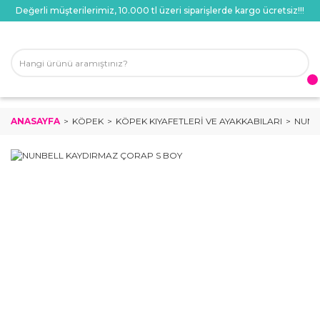
Değerli müşterilerimiz, 10.000 tl üzeri siparişlerde kargo ücretsiz!!!
ANASAYFA
KÖPEK
KÖPEK KIYAFETLERI VE AYAKKABILARI
NUNB