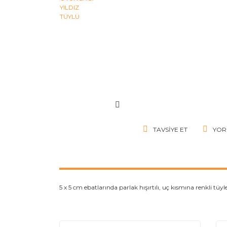
TAVSIYE ET
YOR
5 x 5 cm ebatlarında parlak hışırtılı, uç kısmına renkli t