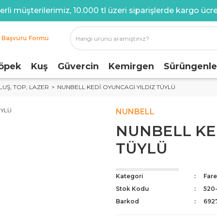
rli müşterilerimiz, 10.000 tl üzeri siparişlerde kargo ücret
i Başvuru Formu
öpek
Kuş
Güvercin
Kemirgen
Sürüngenle
LUŞ, TOP, LAZER
NUNBELL KEDİ OYUNCAGI YILDIZ TÜYLÜ
NUNBELL
NUNBELL KED
TÜYLÜ
Kategori
Fare
Stok Kodu
520
Barkod
692