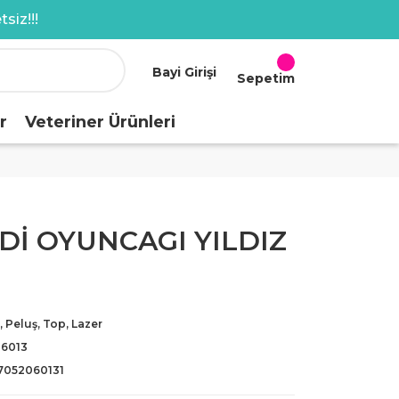
siz!!!
Bayi Girişi
Sepetim
r
Veteriner Ürünleri
İ OYUNCAGI YILDIZ
, Peluş, Top, Lazer
-6013
7052060131