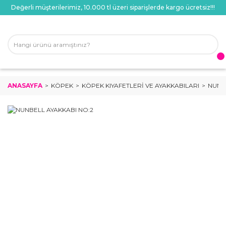
Değerli müşterilerimiz, 10.000 tl üzeri siparişlerde kargo ücretsiz!!!
ANASAYFA
KÖPEK
KÖPEK KIYAFETLERI VE AYAKKABILARI
NUNB