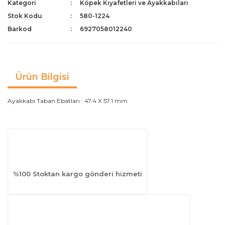
Kategori
Köpek Kıyafetleri ve Ayakkabıları
Stok Kodu
580-1224
Barkod
6927058012240
Ürün Bilgisi
Ayakkabı Taban Ebatları : 47.4 X 57.1 mm
%100 Stoktan kargo gönderi hizmeti