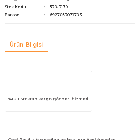
Stok Kodu
530-3170
Barkod
6927053031703
Ürün Bilgisi
%100 Stoktan kargo gönderi hizmeti
Özel Bayilik Avantajları ve bayilere özel fırsatlar