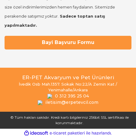
size özel indirimlerimizden hemen faydalanın. Sitemizde
perakende satışımız yoktur.
Sadece toptan satış
yapılmaktadır.
Bayi Başvuru Formu
ER-PET Akvaryum ve Pet Ürünleri
İvedik Osb Mah.1357. Sokak No:22/A Zemin Kat /
Yenimahalle/Ankara
0 312 395 25 04
iletisim@erpetevcil.com
© Tüm hakları saklıdır. Kredi kartı bilgileriniz 256bit SSL sertifikası ile
korunmaktadır.
ile
ideasoft
e-