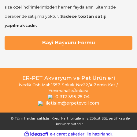
size özel indirimlerimizden hemen faydalanın. Sitemizde
perakende satışımız yoktur.
Sadece toptan satış
yapılmaktadır.
Bayi Başvuru Formu
ER-PET Akvaryum ve Pet Ürünleri
İvedik Osb Mah.1357. Sokak No:22/A Zemin Kat /
Yenimahalle/Ankara
0 312 395 25 04
iletisim@erpetevcil.com
© Tüm hakları saklıdır. Kredi kartı bilgileriniz 256bit SSL sertifikası ile
korunmaktadır.
ile
ideasoft
e-