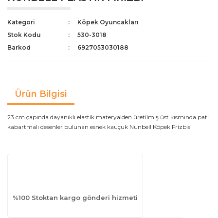
Yavruluklar
Dışkı Torbaları & Kürekler
Kategori
Köpek Oyuncakları
Akvaryum Bakım ve Sağlık
Stok Kodu
530-3018
Barkod
6927053030188
Akvaryum UV Filtreler
Yüzey Temizleyiciler
Ürün Bilgisi
23 cm çapında dayanıklı elastik materyalden üretilmiş üst kısmında pati
kabartmalı desenler bulunan esnek kauçuk Nunbell Köpek Frizbisi
%100 Stoktan kargo gönderi hizmeti