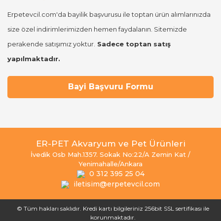
Erpetevcil.com'da bayilik başvurusu ile toptan ürün alımlarınızda
size özel indirimlerimizden hemen faydalanın. Sitemizde
perakende satışımız yoktur.
Sadece toptan satış
yapılmaktadır.
Bayi Başvuru Formu
ER-PET Akvaryum ve Pet Ürünleri
İvedik Osb Mah.1357. Sokak No:22/A Zemin Kat /
Yenimahalle/Ankara
0 312 395 25 04
iletisim@erpetevcil.com
© Tüm hakları saklıdır. Kredi kartı bilgileriniz 256bit SSL sertifikası ile
korunmaktadır.