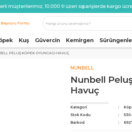
rli müşterilerimiz, 10.000 tl üzeri siparişlerde kargo ücret
i Başvuru Formu
öpek
Kuş
Güvercin
Kemirgen
Sürüngenle
BELL PELUŞ KÖPEK OYUNCAGI HAVUÇ
NUNBELL
Nunbell Pelu
Havuç
Kategori
Köp
Stok Kodu
530
Barkod
692