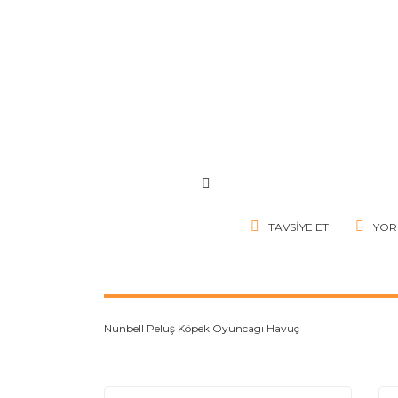
TAVSIYE ET
YOR
Nunbell Peluş Köpek Oyuncagı Havuç