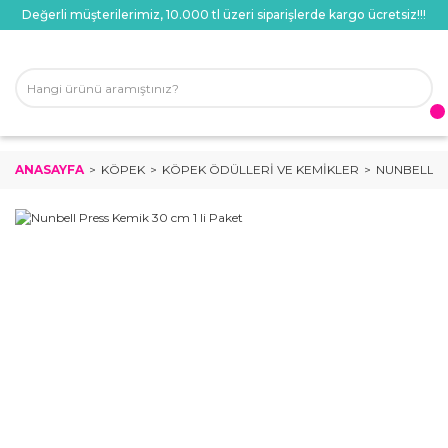
Değerli müşterilerimiz, 10.000 tl üzeri siparişlerde kargo ücretsiz!!!
ANASAYFA
KÖPEK
KÖPEK ÖDÜLLERI VE KEMIKLER
NUNBELL PR