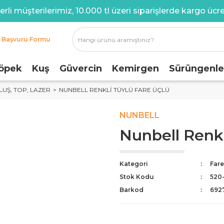
rli müşterilerimiz, 10.000 tl üzeri siparişlerde kargo ücret
i Başvuru Formu
öpek
Kuş
Güvercin
Kemirgen
Sürüngenle
LUŞ, TOP, LAZER
NUNBELL RENKLI TÜYLÜ FARE ÜÇLÜ
NUNBELL
Nunbell Renkl
Kategori
Fare
Stok Kodu
520
Barkod
692