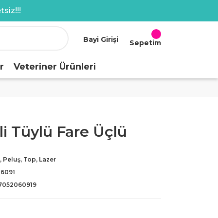
siz!!!
Bayi Girişi
Sepetim
r
Veteriner Ürünleri
i Tüylü Fare Üçlü
, Peluş, Top, Lazer
-6091
7052060919