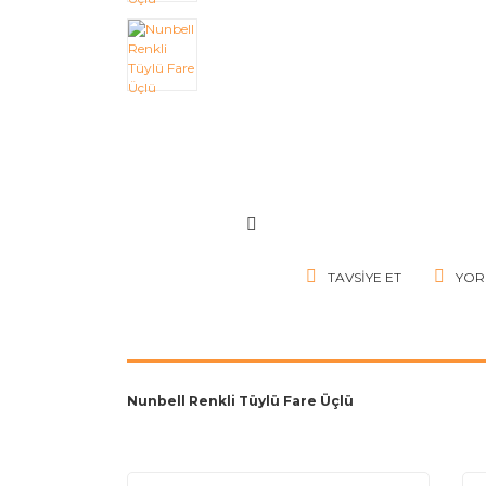
TAVSIYE ET
YOR
Nunbell Renkli Tüylü Fare Üçlü