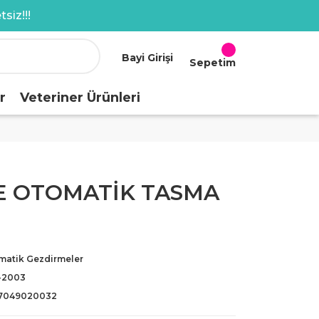
siz!!!
Bayi Girişi
Sepetim
r
Veteriner Ürünleri
 OTOMATİK TASMA
matik Gezdirmeler
-2003
7049020032