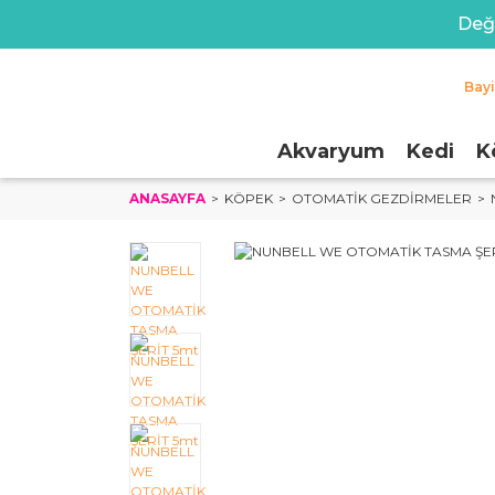
Değe
Bay
Akvaryum
Kedi
K
ANASAYFA
KÖPEK
OTOMATIK GEZDIRMELER