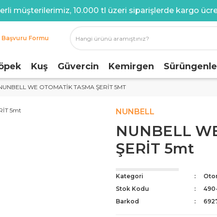
rli müşterilerimiz, 10.000 tl üzeri siparişlerde kargo ücret
i Başvuru Formu
öpek
Kuş
Güvercin
Kemirgen
Sürüngenle
NUNBELL WE OTOMATİK TASMA ŞERİT 5MT
NUNBELL
NUNBELL WE
ŞERİT 5mt
Kategori
Oto
Stok Kodu
490
Barkod
692