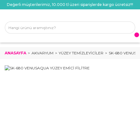
Değerli müşterilerimiz, 10.000 tl üzeri siparişlerde kargo ücretsiz!!!
ANASAYFA
AKVARYUM
YÜZEY TEMIZLEYICILER
SK-680 VENUSAQ