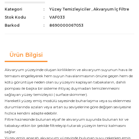
Kategori
Yüzey Temizleyiciler
,
Akvaryum İç Filtre
Stok Kodu
VAF033
Barkod
8690000067053
Ürün Bilgisi
Akvaryum yüzeyinde oluşan kirliliklerin ve akvaryum suyunun hava ile
temasını engelleyerek hem suyun havalanmasının önüne geçen hem de
kötü görüntüye neden olan su yüzeyini kaplayan tabakaların, dahili
pompası ile başka bir sisteme ihtiyaç duymadan temizlenmesini
sağlayan yüzey temizleyici ( surface skimmer).
Hareketli yüzey emiş modülü sayesinde buharlaşma veya su eklenmesi
durumlarında azalan veya artan su seviyelerine göre değişen seviyesine
hızlıca kendini adapte edebilir.
Filtre haznesinde bulunan elyaf ile akvaryum suyunda bulunan kir ve
tabakayı etkin bir şekilde filtreleyip tutarak yüzeyin temiz kalmasını
sağlar.
Yüzey emiş aparatı akvaryum yüzeyinde bulunan suyu çekerken emiş