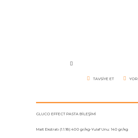
TAVSIYE ET
YOR
GLUCO EFFECT PASTA BİLEŞİMİ
Malt Ekstratı (1.1.18):400 gr/kg-Yulaf Unu: 140 gr/kg