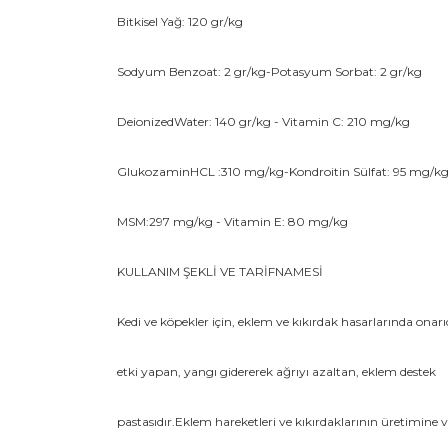
Bitkisel Yağ: 120 gr/kg
Sodyum Benzoat: 2 gr/kg-Potasyum Sorbat: 2 gr/kg
DeionizedWater: 140 gr/kg - Vitamin C: 210 mg/kg
GlukozaminHCL :310 mg/kg-Kondroitin Sülfat: 95 mg/k
MSM:297 mg/kg - Vitamin E: 80 mg/kg
KULLANIM ŞEKLİ VE TARİFNAMESİ
Kedi ve köpekler için, eklem ve kıkırdak hasarlarında onarı
etki yapan, yangı gidererek ağrıyı azaltan, eklem destek
pastasıdır.Eklem hareketleri ve kıkırdaklarının üretimine 