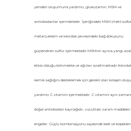
yeniden oluşumuna yardımcı, glukozamin, MSM ve
antioksidanlar içermektedir. İçeriğindeki MSM (metil sülfon
metan),eklem ve kıkırdak çevresindeki bağ dokusunu
güçlendiren sülfür içermektedir.MSMnin ayrıca yangı azalt
etkisi olduğu bilinmekte ve ağrıları azaltmaktadır.Kıkırda
kemik sağlığını desteklemek için gerekli olan kolajen ol
yardımcı C vitamini içermektedir. C vitamini aynı zama
doğal antioksidan kaynağıdır, vücuttaki zararlı maddeleri
engeller. Güçlü kombinasyonu sayesinde kedi ve köpekler