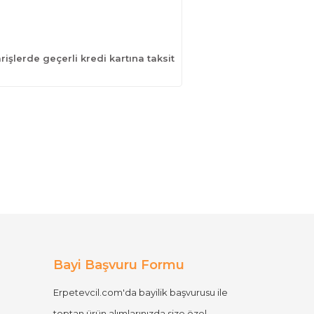
işlerde geçerli kredi kartına taksit
Bayi Başvuru Formu
Erpetevcil.com'da bayilik başvurusu ile
toptan ürün alımlarınızda size özel