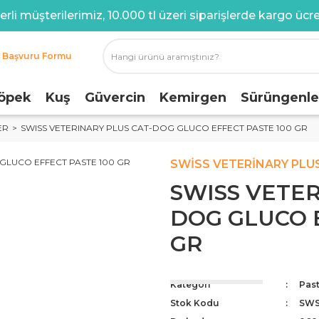
rli müşterilerimiz, 10.000 tl üzeri siparişlerde kargo ücret
i Başvuru Formu
öpek
Kuş
Güvercin
Kemirgen
Sürüngenle
ER
SWISS VETERINARY PLUS CAT-DOG GLUCO EFFECT PASTE 100 GR
SWISS VETERINARY PLU
SWISS VETER
DOG GLUCO E
GR
Kategori
Past
Stok Kodu
SWS