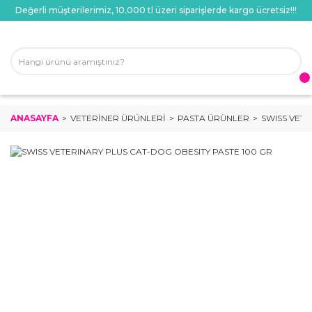
Değerli müşterilerimiz, 10.000 tl üzeri siparişlerde kargo ücretsiz!!!
ANASAYFA
VETERINER ÜRÜNLERI
PASTA ÜRÜNLER
SWISS VETE