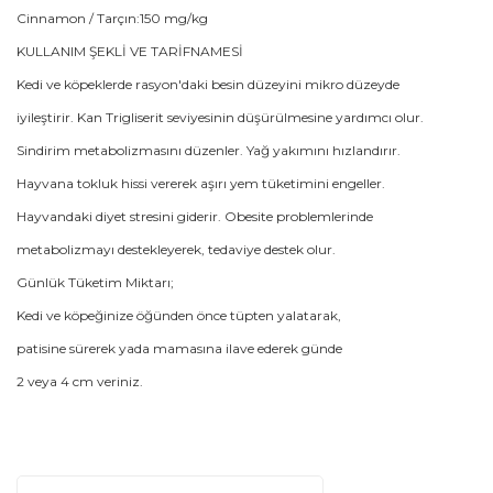
Cinnamon / Tarçın:150 mg/kg
KULLANIM ŞEKLİ VE TARİFNAMESİ
Kedi ve köpeklerde rasyon'daki besin düzeyini mikro düzeyde
iyileştirir. Kan Trigliserit seviyesinin düşürülmesine yardımcı olur.
Sindirim metabolizmasını düzenler. Yağ yakımını hızlandırır.
Hayvana tokluk hissi vererek aşırı yem tüketimini engeller.
Hayvandaki diyet stresini giderir. Obesite problemlerinde
metabolizmayı destekleyerek, tedaviye destek olur.
Günlük Tüketim Miktarı;
Kedi ve köpeğinize öğünden önce tüpten yalatarak,
patisine sürerek yada mamasına ilave ederek günde
2 veya 4 cm veriniz.