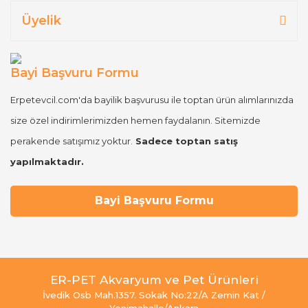
Üyelik
Bayi Başvuru Formu
Erpetevcil.com'da bayilik başvurusu ile toptan ürün alımlarınızda
size özel indirimlerimizden hemen faydalanın. Sitemizde
perakende satışımız yoktur.
Sadece toptan satış
yapılmaktadır.
Bayi Başvuru Formu
ER-PET Akvaryum ve Pet Ürünleri
İvedik Osb Mah.1357. Sokak No:22/A Zemin Kat /
Yenimahalle/Ankara