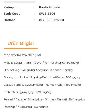
Kategori
Pasta Ürünler
Stok Kodu
SWS-6901
Barkod
8680589176901
Ürün Bilgisi
OBESITY PASTA BİLEŞİMİ
Malt Ekstratı (1.1.18): 400 gr/kg - Yulaf Unu: 130 gr/kg
Bitkisel Yağ: 140 gr/kg-Sodyum Benzoat: 2 gr/kg
Potasyum Sorbat: 2 gr/kg-DeionizedWater: 100 gr/kg
Daisy / Papatya:200mg/kg-Thyme / Kekik: 150 mg/kg
Mate / Paraguay Çayı :120 mg/kg
Fennel / Rezene:150 mg/kg - Ginger / Zencefil :180 mg/kg
Rosehip / Kuşburnu: 150 mg/kg