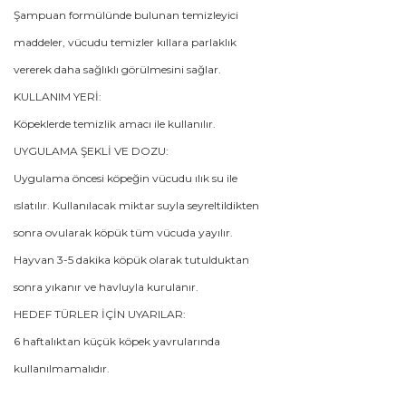
Şampuan formülünde bulunan temizleyici
maddeler, vücudu temizler kıllara parlaklık
vererek daha sağlıklı görülmesini sağlar.
KULLANIM YERİ:
Köpeklerde temizlik amacı ile kullanılır.
UYGULAMA ŞEKLİ VE DOZU:
Uygulama öncesi köpeğin vücudu ılık su ile
ıslatılır. Kullanılacak miktar suyla seyreltildikten
sonra ovularak köpük tüm vücuda yayılır.
Hayvan 3-5 dakika köpük olarak tutulduktan
sonra yıkanır ve havluyla kurulanır.
HEDEF TÜRLER İÇİN UYARILAR:
6 haftalıktan küçük köpek yavrularında
kullanılmamalıdır.