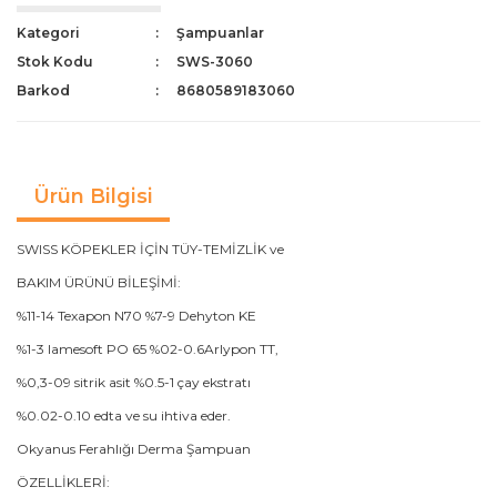
Kategori
Şampuanlar
Stok Kodu
SWS-3060
Barkod
8680589183060
Ürün Bilgisi
SWISS KÖPEKLER İÇİN TÜY-TEMİZLİK ve
BAKIM ÜRÜNÜ BİLEŞİMİ:
%11-14 Texapon N70 %7-9 Dehyton KE
%1-3 lamesoft PO 65 %02-0.6Arlypon TT,
%0,3-09 sitrik asit %0.5-1 çay ekstratı
%0.02-0.10 edta ve su ihtiva eder.
Okyanus Ferahlığı Derma Şampuan
ÖZELLİKLERİ: