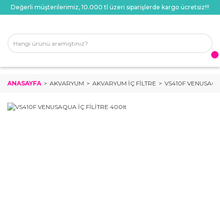
Değerli müşterilerimiz, 10.000 tl üzeri siparişlerde kargo ücretsiz!!!
ANASAYFA
AKVARYUM
AKVARYUM İÇ FILTRE
VS410F VENUSAQUA