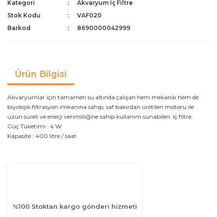
Kategori
Akvaryum İç Filtre
Stok Kodu
VAF020
Barkod
8690000042999
Ürün Bilgisi
Akvaryumlar için tamamen su altında çalışan hem mekanik hem de
biyolojik filtrasyon imkanına sahip, saf bakırdan üretilen motoru ile
uzun süreli ve enerji verimliliğine sahip kullanım sunabilen iç filtre.
Güç Tüketimi : 4 W
Kapasite : 400 litre / saat
%100 Stoktan kargo gönderi hizmeti