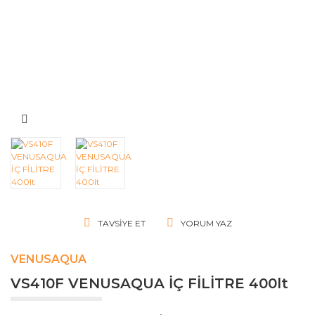
TAVSIYE ET
YORUM YAZ
VENUSAQUA
VS410F VENUSAQUA İÇ FİLİTRE 400lt