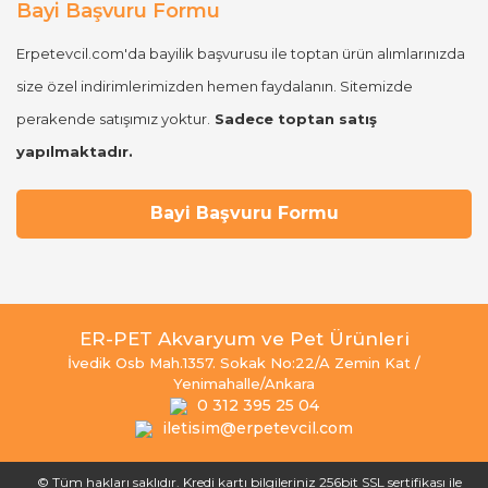
Bayi Başvuru Formu
Erpetevcil.com'da bayilik başvurusu ile toptan ürün alımlarınızda
size özel indirimlerimizden hemen faydalanın. Sitemizde
perakende satışımız yoktur.
Sadece toptan satış
yapılmaktadır.
Bayi Başvuru Formu
ER-PET Akvaryum ve Pet Ürünleri
İvedik Osb Mah.1357. Sokak No:22/A Zemin Kat /
Yenimahalle/Ankara
0 312 395 25 04
iletisim@erpetevcil.com
© Tüm hakları saklıdır. Kredi kartı bilgileriniz 256bit SSL sertifikası ile