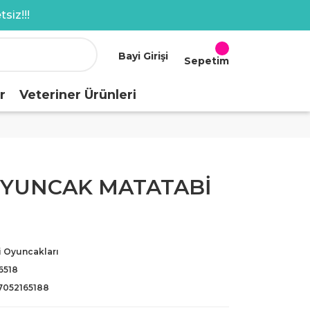
siz!!!
Bayi Girişi
Sepetim
r
Veteriner Ürünleri
YUNCAK MATATABİ
i Oyuncakları
6518
7052165188