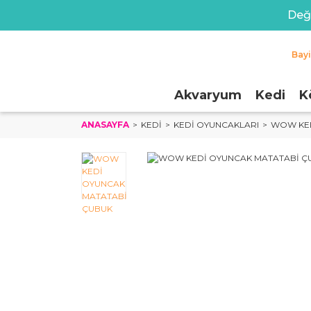
Değe
Bay
Akvaryum
Kedi
K
ANASAYFA
KEDI
KEDI OYUNCAKLARI
WOW KED