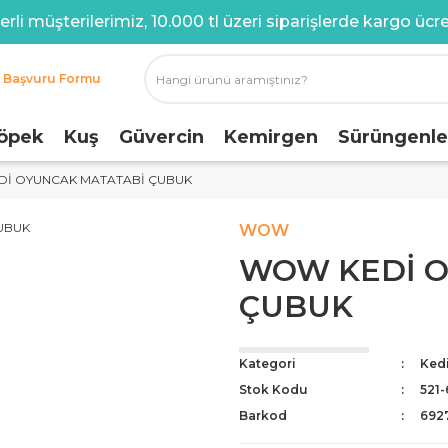
rli müşterilerimiz, 10.000 tl üzeri siparişlerde kargo ücret
i Başvuru Formu
öpek
Kuş
Güvercin
Kemirgen
Sürüngenle
İ OYUNCAK MATATABİ ÇUBUK
WOW
WOW KEDİ O
ÇUBUK
Kategori
Ked
Stok Kodu
521-
Barkod
692