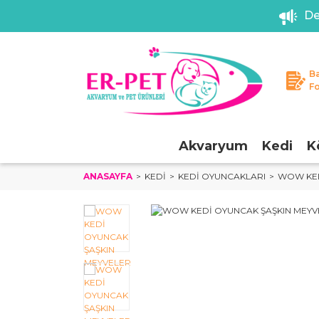
De
B
F
Akvaryum
Kedi
K
ANASAYFA
KEDI
KEDI OYUNCAKLARI
WOW KED