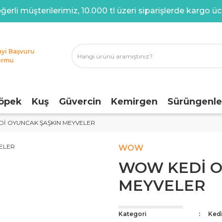
ğerli müşterilerimiz, 10.000 tl üzeri siparişlerde kargo ücr
ayi Başvuru
ormu
öpek
Kuş
Güvercin
Kemirgen
Sürüngenle
İ OYUNCAK ŞAŞKIN MEYVELER
WOW
WOW KEDİ O
MEYVELER
Kategori
Ked