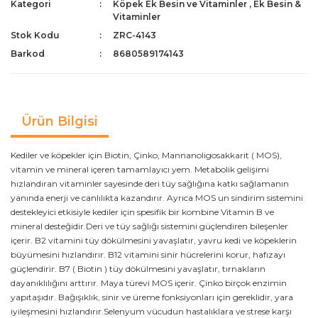
Kategori
Köpek Ek Besin ve Vitaminler
,
Ek Besin &
Vitaminler
Stok Kodu
ZRC-4143
Barkod
8680589174143
Ürün Bilgisi
Kediler ve köpekler için Biotin, Çinko, Mannanoligosakkarit ( MOS),
vitamin ve mineral içeren tamamlayıcı yem. Metabolik gelişimi
hızlandıran vitaminler sayesinde deri tüy sağlığına katkı sağlamanın
yanında enerji ve canlılıkta kazandırır. Ayrıca MOS un sindirim sistemini
destekleyici etkisiyle kediler için spesifik bir kombine Vitamin B ve
mineral desteğidir.Deri ve tüy sağlığı sistemini güçlendiren bileşenler
içerir. B2 vitamini tüy dökülmesini yavaşlatır, yavru kedi ve köpeklerin
büyümesini hızlandırır. B12 vitamini sinir hücrelerini korur, hafızayı
güçlendirir. B7 ( Biotin ) tüy dökülmesini yavaşlatır, tırnakların
dayanıklılığını arttırır. Maya türevi MOS içerir. Çinko birçok enzimin
yapıtaşıdır. Bağışıklık, sinir ve üreme fonksiyonları için gereklidir, yara
iyileşmesini hızlandırır.Selenyum vücudun hastalıklara ve strese karşı