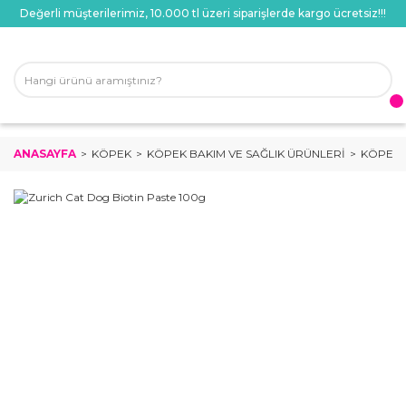
Değerli müşterilerimiz, 10.000 tl üzeri siparişlerde kargo ücretsiz!!!
ANASAYFA
KÖPEK
KÖPEK BAKIM VE SAĞLIK ÜRÜNLERI
KÖPEK 