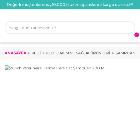
Değerli müşterilerimiz, 10.000 tl üzeri siparişlerde kargo ücretsiz!!!
ANASAYFA
KEDI
KEDI BAKIM VE SAĞLIK ÜRÜNLERI
ŞAMPUANLAR