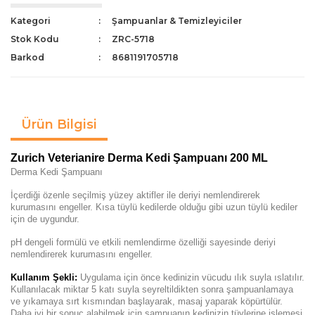
Kategori
Şampuanlar & Temizleyiciler
Stok Kodu
ZRC-5718
Barkod
8681191705718
Ürün Bilgisi
Zurich Veterianire Derma Kedi Şampuanı 200 ML
Derma Kedi Şampuanı
İçerdiği özenle seçilmiş yüzey aktifler ile deriyi nemlendirerek
kurumasını engeller. Kısa tüylü kedilerde olduğu gibi uzun tüylü kediler
için de uygundur.
pH dengeli formülü ve etkili nemlendirme özelliği sayesinde deriyi
nemlendirerek kurumasını engeller.
Kullanım Şekli:
Uygulama için önce kedinizin vücudu ılık suyla ıslatılır.
Kullanılacak miktar 5 katı suyla seyreltildikten sonra şampuanlamaya
ve yıkamaya sırt kısmından başlayarak, masaj yaparak köpürtülür.
Daha iyi bir sonuç alabilmek için şampuanın kedinizin tüylerine işlemesi