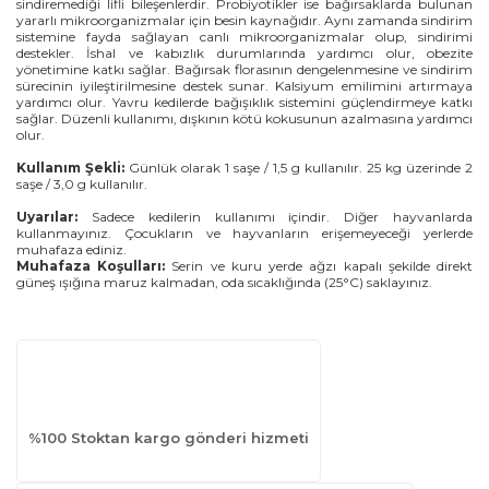
sindiremediği lifli bileşenlerdir. Probiyotikler ise bağırsaklarda bulunan
yararlı mikroorganizmalar için besin kaynağıdır. Aynı zamanda sindirim
sistemine fayda sağlayan canlı mikroorganizmalar olup, sindirimi
destekler. İshal ve kabızlık durumlarında yardımcı olur, obezite
yönetimine katkı sağlar. Bağırsak florasının dengelenmesine ve sindirim
sürecinin iyileştirilmesine destek sunar. Kalsiyum emilimini artırmaya
yardımcı olur. Yavru kedilerde bağışıklık sistemini güçlendirmeye katkı
sağlar. Düzenli kullanımı, dışkının kötü kokusunun azalmasına yardımcı
olur.
Kullanım Şekli:
Günlük olarak 1 saşe / 1,5 g kullanılır. 25 kg üzerinde 2
saşe / 3,0 g kullanılır.
Uyarılar:
Sadece kedilerin kullanımı içindir. Diğer hayvanlarda
kullanmayınız. Çocukların ve hayvanların erişemeyeceği yerlerde
muhafaza ediniz.
Muhafaza Koşulları:
Serin ve kuru yerde ağzı kapalı şekilde direkt
güneş ışığına maruz kalmadan, oda sıcaklığında (25°C) saklayınız.
%100 Stoktan kargo gönderi hizmeti