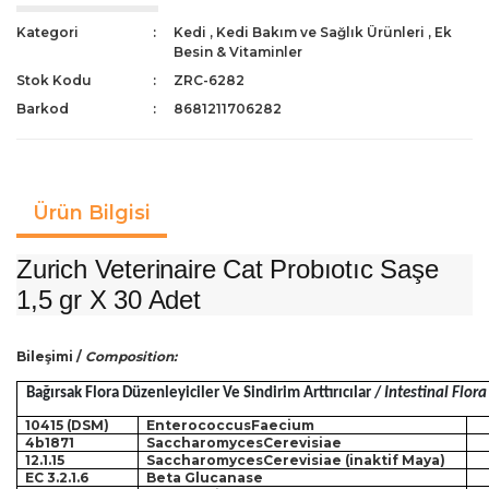
Kategori
Kedi
,
Kedi Bakım ve Sağlık Ürünleri
,
Ek
Besin & Vitaminler
Stok Kodu
ZRC-6282
Barkod
8681211706282
Ürün Bilgisi
Zurich Veterinaire Cat Probıotıc Saşe
1,5 gr X 30 Adet
Bileşimi /
Composition:
Bağırsak Flora Düzenleyiciler Ve Sindirim Arttırıcılar / 
Intestinal Flor
10415 (DSM)
EnterococcusFaecium
4b1871
SaccharomycesCerevisiae
12.1.15
SaccharomycesCerevisiae (inaktif Maya)
EC 3.2.1.6
Beta Glucanase