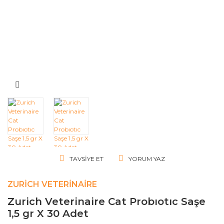
TAVSIYE ET
YORUM YAZ
ZURICH VETERINAIRE
Zurich Veterinaire Cat Probıotıc Saşe
1,5 gr X 30 Adet