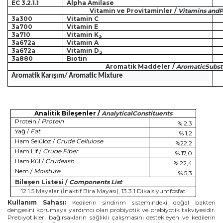
EC 3.2.1.1
Alpha Amilase
Vitamin ve Provitaminler /
Vitamins andP
3a300
Vitamin C
3a700
Vitamin E
3a710
Vitamin K
3
3a672a
Vitamin A
3a672a
Vitamin D
3
3a880
Biotin
Aromatik Maddeler /
AromaticSubst
Aromatik Karışım/ Aromatic Mixture
Analitik Bileşenler /
AnalyticalConstituents
Protein /
Protein
% 2,3
Yağ /
Fat
% 1,2
Ham Selüloz /
Crude Cellulose
%22,2
Ham Lif /
Crude Fiber
% 17,0
Ham Kül /
Crudeash
% 22,4
Nem /
Moisture
% 5,3
Bileşen Listesi /
Components List
12.1.5 Mayalar (İnaktif Bira Mayası), 13.3.1 Dikalsiyumfosfat
Kullanım Sahası:
Kedilerin sindirim sistemindeki doğal bakteri
dengesini korumaya yardımcı olan probiyotik ve prebiyotik takviyesidir.
Prebiyotikler, bağırsakların sağlıklı çalışmasını destekleyen ve kedilerin