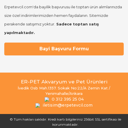
Erpetevcil.com'da bayilik başvurusu ile toptan ürün alımlarınızda
size özel indirimlerimizden hemen faydalanın. Sitemizde
perakende satışımız yoktur.
Sadece toptan satış
yapılmaktadır.
Bayi Başvuru Formu
ER-PET Akvaryum ve Pet Ürünleri
İvedik Osb Mah.1357. Sokak No:22/A Zemin Kat /
Yenimahalle/Ankara
0 312 395 25 04
iletisim@erpetevcil.com
© Tüm hakları saklıdır. Kredi kartı bilgileriniz 256bit SSL sertifikası ile
korunmaktadır.