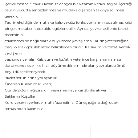
içerikli pastadır. Yavru kedinize dengeli bir Vitamin katkısı sağlar. İçerdiği
taurin vücutta sentezlenmez ve mutlaka dışarıdan takviye edilmesi
gereklidir.
Taurin eksildiğinde mutlaka kalp ve göz fonksiyonlarının bozulması gibi
bir çok metabolik bozukluk gözlenebilir. Ayrıca, yavru kedilerde iskelet
sisteminin
etkilenmesine bağlı olarak büyümede yavaşlama Taurin yetersizliğine
bağlı olarak görülebilecek belirtilerden biridir. Kalsiyum ve fosfat, kemik
ve dişlerin
yapısında yer alır. Kalsiyum ve fosfatın yeterince karşılanamaması
durumunda özellikle hızlı büyüme döneminde olan yavrularda ömür
boyu düzeltilemeyecek
iskelet sorunlarına yol açabilir.
Önerilen Kullanım Miktarı;
Günde 2-3cm ağıza sıkılır veya mamaya karıştırılarak verilir.
Saklama Koşulları;
Kuru ve serin yerlerde muhafaza ediniz. Güneş ışığına doğrudan
temasından kaçınınız.