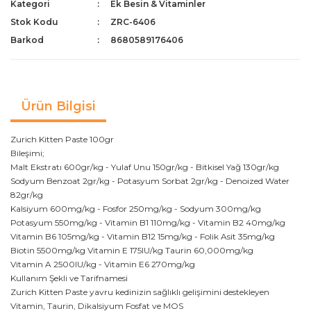
Kategori
Ek Besin & Vitaminler
Stok Kodu
ZRC-6406
Barkod
8680589176406
Ürün Bilgisi
Zurich Kitten Paste 100gr
Bileşimi;
Malt Ekstratı 600gr/kg - Yulaf Unu 150gr/kg - Bitkisel Yağ 130gr/kg
Sodyum Benzoat 2gr/kg - Potasyum Sorbat 2gr/kg - Denoized Water
82gr/kg
Kalsiyum 600mg/kg - Fosfor 250mg/kg - Sodyum 300mg/kg
Potasyum 550mg/kg - Vitamin B1 110mg/kg - Vitamin B2 40mg/kg
Vitamin B6 105mg/kg - Vitamin B12 15mg/kg - Folik Asit 35mg/kg
Biotin 5500mg/kg Vitamin E 175IU/kg Taurin 60,000mg/kg
Vitamin A 2500IU/kg - Vitamin E6 270mg/kg
Kullanım Şekli ve Tarifnamesi
Zurich Kitten Paste yavru kedinizin sağlıklı gelişimini destekleyen
Vitamin, Taurin, Dikalsiyum Fosfat ve MOS