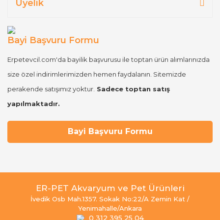
Üyelik
Bayi Başvuru Formu
Erpetevcil.com'da bayilik başvurusu ile toptan ürün alımlarınızda
size özel indirimlerimizden hemen faydalanın. Sitemizde
perakende satışımız yoktur.
Sadece toptan satış
yapılmaktadır.
Bayi Başvuru Formu
ER-PET Akvaryum ve Pet Ürünleri
İvedik Osb Mah.1357. Sokak No:22/A Zemin Kat /
Yenimahalle/Ankara
0 312 395 25 04