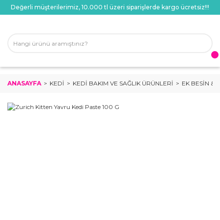
Değerli müşterilerimiz, 10.000 tl üzeri siparişlerde kargo ücretsiz!!!
ANASAYFA
KEDI
KEDI BAKIM VE SAĞLIK ÜRÜNLERI
EK BESIN & 