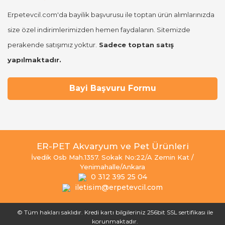
Erpetevcil.com'da bayilik başvurusu ile toptan ürün alımlarınızda
size özel indirimlerimizden hemen faydalanın. Sitemizde
perakende satışımız yoktur.
Sadece toptan satış
yapılmaktadır.
Bayi Başvuru Formu
ER-PET Akvaryum ve Pet Ürünleri
İvedik Osb Mah.1357. Sokak No:22/A Zemin Kat /
Yenimahalle/Ankara
0 312 395 25 04
iletisim@erpetevcil.com
© Tüm hakları saklıdır. Kredi kartı bilgileriniz 256bit SSL sertifikası ile
korunmaktadır.