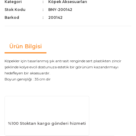
Kategori
Köpek Aksesuarları
Stok Kodu
BNY-200142
Barkod
200142
Ürün Bilgisi
Köpekler için tasarlanmış şık antrasit renginde sert plastikten zincir
şeklinde kolye evcil dostunuza estetik bir görünüm kazandırmayı
hedefleyen bir aksesuardır.
Boyun genişliği : 35 cm dir
%100 Stoktan kargo gönderi hizmeti