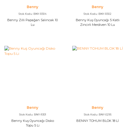
Benny
Benny
Stok Kodu: BNY-R304
Stok Kodu: BNY-R302
Benny Zilli Papağan Salıncak 10
Benny Kuş Oyuncağı 5 Katlı
Lu
Zincirli Merdiven 10 Lu
Benny
Benny
Stok Kodu: BNY-R301
Stok Kodu: BNY-0295
Benny Kuş Oyuncağı Disko
BENNY TOHUM BLOK 18 Lİ
Topu 5 Li