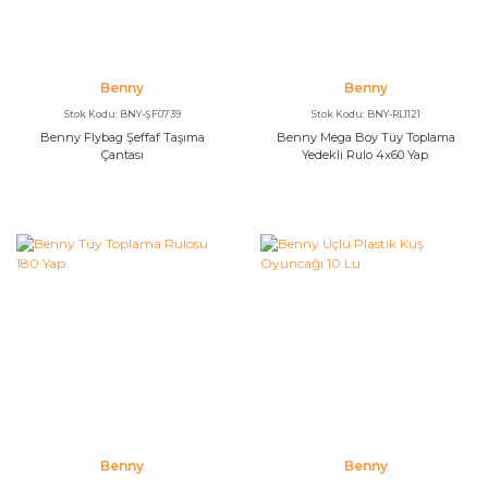
Benny
Benny
Stok Kodu: BNY-ŞF0739
Stok Kodu: BNY-RL1121
Benny Flybag Şeffaf Taşıma
Benny Mega Boy Tüy Toplama
Çantası
Yedekli Rulo 4x60 Yap.
Benny
Benny