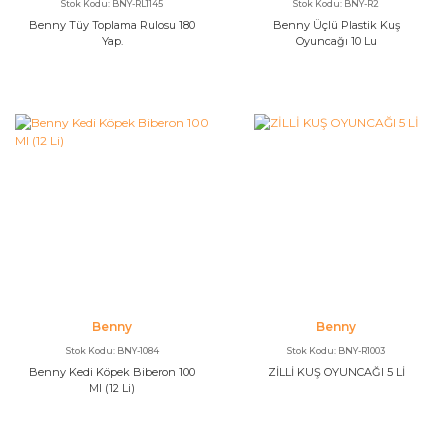
Stok Kodu: BNY-RL1145
Stok Kodu: BNY-R2
Benny Tüy Toplama Rulosu 180
Benny Üçlü Plastik Kuş
Yap.
Oyuncağı 10 Lu
Benny
Benny
Stok Kodu: BNY-1084
Stok Kodu: BNY-R1003
Benny Kedi Köpek Biberon 100
ZİLLİ KUŞ OYUNCAĞI 5 Lİ
Ml (12 Li)