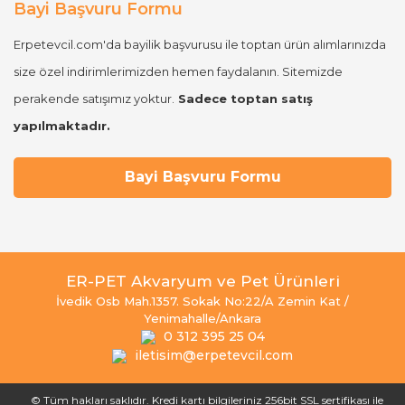
Bayi Başvuru Formu
Erpetevcil.com'da bayilik başvurusu ile toptan ürün alımlarınızda
size özel indirimlerimizden hemen faydalanın. Sitemizde
perakende satışımız yoktur.
Sadece toptan satış
yapılmaktadır.
Bayi Başvuru Formu
ER-PET Akvaryum ve Pet Ürünleri
İvedik Osb Mah.1357. Sokak No:22/A Zemin Kat /
Yenimahalle/Ankara
0 312 395 25 04
iletisim@erpetevcil.com
© Tüm hakları saklıdır. Kredi kartı bilgileriniz 256bit SSL sertifikası ile